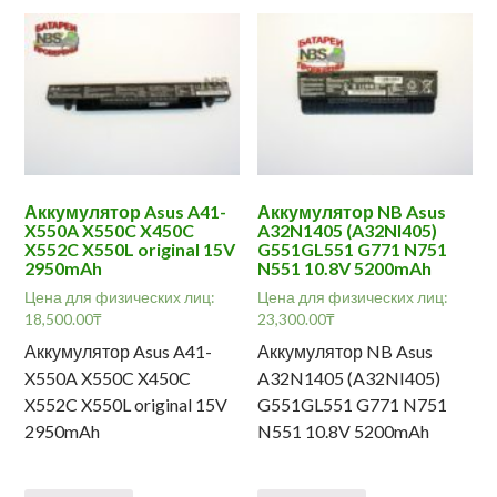
Аккумулятор Asus A41-
Аккумулятор NB Asus
X550A X550C X450C
A32N1405 (A32NI405)
X552C X550L original 15V
G551GL551 G771 N751
2950mAh
N551 10.8V 5200mAh
Цена для физических лиц:
Цена для физических лиц:
18,500.00
₸
23,300.00
₸
Аккумулятор Asus A41-
Аккумулятор NB Asus
X550A X550C X450C
A32N1405 (A32NI405)
X552C X550L original 15V
G551GL551 G771 N751
2950mAh
N551 10.8V 5200mAh