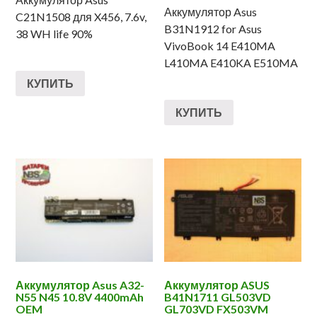
Аккумулятор Asus
C21N1508 для X456, 7.6v,
B31N1912 for Asus
38 WH life 90%
VivoBook 14 E410MA
L410MA E410KA E510MA
КУПИТЬ
КУПИТЬ
Аккумулятор Asus A32-
Аккумулятор ASUS
N55 N45 10.8V 4400mAh
B41N1711 GL503VD
OEM
GL703VD FX503VM