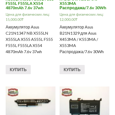
F555L F555LA X554
X553MA
4870mAh 7.6v 37wh
Распродажа/7.6v 30Wh
Цена для физических лиц:
Цена для физических лиц:
15,000.00
₸
12,000.00
₸
Аккумулятор Asus
Аккумулятор Asus
C21N1347 NB X555LN
B21N1329 для Asus
X555LA X555 A555L F555
X453MA / K553MA /
F555L F555LA X554
X553MA
4870mAh 7.6v 37wh
Распродажа/7.6v 30Wh
КУПИТЬ
КУПИТЬ