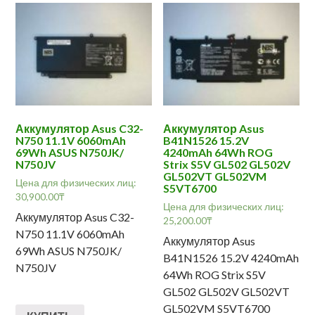
Аккумулятор Asus C32-
Аккумулятор Asus
N750 11.1V 6060mAh
B41N1526 15.2V
69Wh ASUS N750JK/
4240mAh 64Wh ROG
N750JV
Strix S5V GL502 GL502V
GL502VT GL502VM
Цена для физических лиц:
S5VT6700
30,900.00
₸
Цена для физических лиц:
Аккумулятор Asus C32-
25,200.00
₸
N750 11.1V 6060mAh
Аккумулятор Asus
69Wh ASUS N750JK/
B41N1526 15.2V 4240mAh
N750JV
64Wh ROG Strix S5V
GL502 GL502V GL502VT
GL502VM S5VT6700