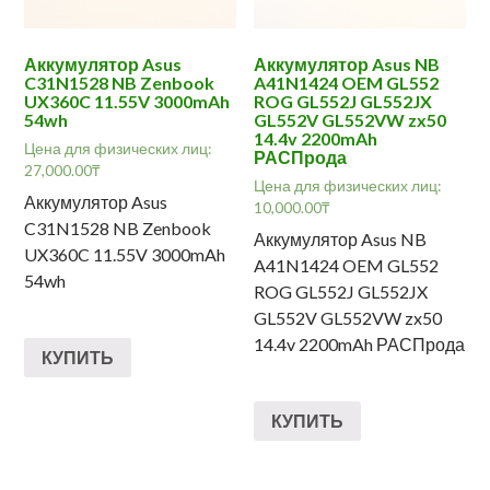
Аккумулятор Asus
Аккумулятор Asus NB
C31N1528 NB Zenbook
A41N1424 OEM GL552
UX360C 11.55V 3000mAh
ROG GL552J GL552JX
54wh
GL552V GL552VW zx50
14.4v 2200mAh
Цена для физических лиц:
РАСПрода
27,000.00
₸
Цена для физических лиц:
Аккумулятор Asus
10,000.00
₸
C31N1528 NB Zenbook
Аккумулятор Asus NB
UX360C 11.55V 3000mAh
A41N1424 OEM GL552
54wh
ROG GL552J GL552JX
GL552V GL552VW zx50
14.4v 2200mAh РАСПрода
КУПИТЬ
КУПИТЬ