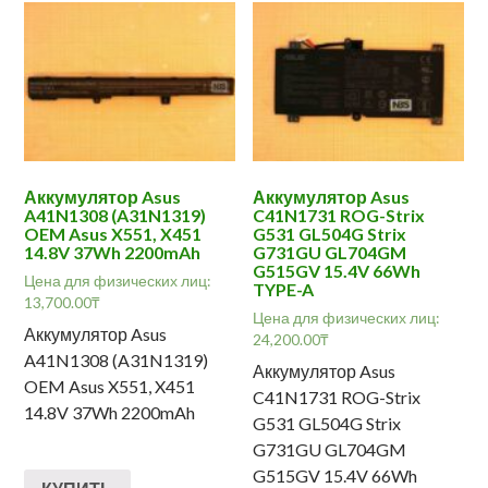
Аккумулятор Asus
Аккумулятор Asus
A41N1308 (A31N1319)
C41N1731 ROG-Strix
OEM Asus X551, X451
G531 GL504G Strix
14.8V 37Wh 2200mAh
G731GU GL704GM
G515GV 15.4V 66Wh
Цена для физических лиц:
TYPE-A
13,700.00
₸
Цена для физических лиц:
Аккумулятор Asus
24,200.00
₸
A41N1308 (A31N1319)
Аккумулятор Asus
OEM Asus X551, X451
C41N1731 ROG-Strix
14.8V 37Wh 2200mAh
G531 GL504G Strix
G731GU GL704GM
G515GV 15.4V 66Wh