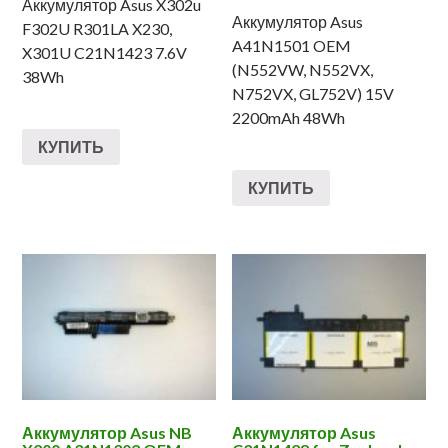
Аккумулятор Asus X302u
Аккумулятор Asus
F302U R301LA X230,
A41N1501 OEM
X301U C21N1423 7.6V
(N552VW, N552VX,
38Wh
N752VX, GL752V) 15V
2200mAh 48Wh
КУПИТЬ
КУПИТЬ
Аккумулятор Asus NB
Аккумулятор Asus