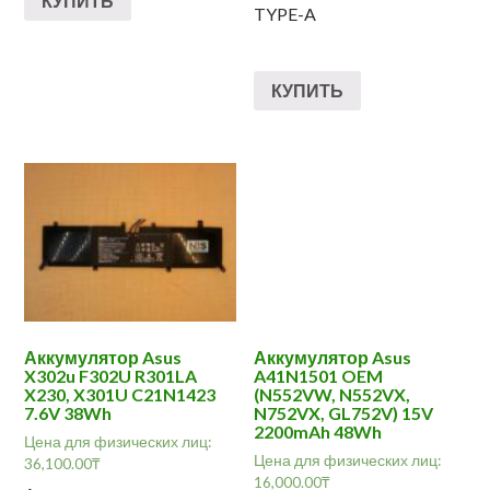
КУПИТЬ
TYPE-A
КУПИТЬ
Аккумулятор Asus
Аккумулятор Asus
X302u F302U R301LA
A41N1501 OEM
X230, X301U C21N1423
(N552VW, N552VX,
7.6V 38Wh
N752VX, GL752V) 15V
2200mAh 48Wh
Цена для физических лиц:
Цена для физических лиц:
36,100.00
₸
16,000.00
₸