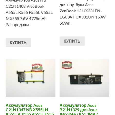
для ноутбука Asus
C21N1408 VivoBook
ZenBook 13 UX331FN-
A555L K555 F555L V555L
EG034T UX331UN 15.4V
MX555 7.6V 4775mAh
50Wh
Распродажа
КУПИТЬ
КУПИТЬ
Аккумулятор Asus
Аккумулятор Asus
C21N1347 NB X555LN
B21N1329 для Asus
X555LA X555 A555L F555
X453MA / K553MA /