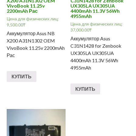
X200 A31N1302 OEM
C31N1428 for Zenbook
VivoBook 11.25v
UX305LA UX305UA
2200mAh Рас
4400mAh 11.3V 56Wh
4955mAh
Цена для физических лиц:
Цена для физических лиц:
9,500.00
₸
37,000.00
₸
Аккумулятор Asus NB
Аккумулятор Asus
X200 A31N1302 OEM
C31N1428 for Zenbook
VivoBook 11.25v 2200mAh
UX305LA UX305UA
Рас
4400mAh 11.3V 56Wh
4955mAh
КУПИТЬ
КУПИТЬ