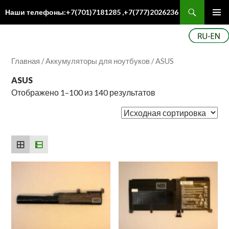
Поиск
Наши телефоны:+7(701)7181285 ,+7(777)2026236
ПЕРЕЙТИ
Осн
К
ме
СОДЕРЖИМОМУ
Главная
/
Аккумуляторы для ноутбуков
/ ASUS
ASUS
Отображено 1–100 из 140 результатов