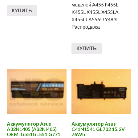
моделей A455 F455L
КУПИТЬ
K455L X455L X455LA
X455LJ A556U Y483L
Распродажа
КУПИТЬ
Аккумулятор Asus
Аккумулятор Asus
A32N1405 (A32NI405)
C41N1541 GL702 15.2V
OEM. G551GL551 G771
76Wh