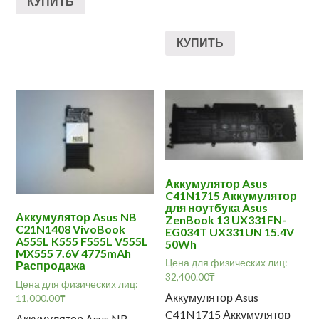
КУПИТЬ
КУПИТЬ
Аккумулятор Asus
C41N1715 Аккумулятор
для ноутбука Asus
Аккумулятор Asus NB
ZenBook 13 UX331FN-
C21N1408 VivoBook
EG034T UX331UN 15.4V
A555L K555 F555L V555L
50Wh
MX555 7.6V 4775mAh
Цена для физических лиц:
Распродажа
32,400.00
₸
Цена для физических лиц:
Аккумулятор Asus
11,000.00
₸
C41N1715 Аккумулятор
Аккумулятор Asus NB