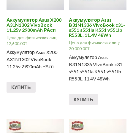
Аккумулятор Asus X200
Аккумулятор Asus
A31N1302 VivoBook
B31N1336 VivoBook c31-
11.25v 2900mAh РАсп
s551 s551la K551 v551lb
R553L, 11.4V 48Wh
Цена для физических лиц:
Цена для физических лиц:
12,600.00
₸
20,000.00
₸
Аккумулятор Asus X200
Аккумулятор Asus
A31N1302 VivoBook
B31N1336 VivoBook c31-
11.25v 2900mAh РАсп
s551 s551la K551 v551lb
R553L, 11.4V 48Wh
КУПИТЬ
КУПИТЬ