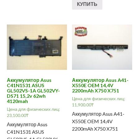
КУПИТЬ
Аккумулятор Asus
Аккумулятор Asus A41-
C41N1531 ASUS
X550E OEM 14,4V
GL502VS-1A GL502VY-
2200mAh X750 X751
DS71 15,2v 62wh
Цена для физических лиц:
4120mah
11,900.00
₸
Цена для физических лиц:
Аккумулятор Asus A41-
23,100.00
₸
X550E OEM 14,4V
Аккумулятор Asus
2200mAh X750 X751
C41N1531 ASUS