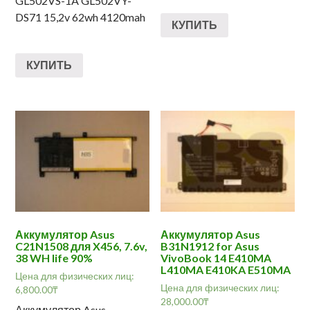
GL502VS-1A GL502VY-
DS71 15,2v 62wh 4120mah
КУПИТЬ
КУПИТЬ
Аккумулятор Asus
Аккумулятор Asus
C21N1508 для X456, 7.6v,
B31N1912 for Asus
38 WH life 90%
VivoBook 14 E410MA
L410MA E410KA E510MA
Цена для физических лиц:
Цена для физических лиц:
6,800.00
₸
28,000.00
₸
Аккумулятор Asus