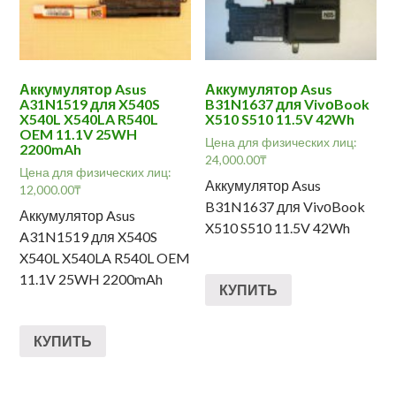
Аккумулятор Asus
Аккумулятор Asus
A31N1519 для X540S
B31N1637 для VivоBook
X540L X540LA R540L
X510 S510 11.5V 42Wh
OEM 11.1V 25WH
Цена для физических лиц:
2200mAh
24,000.00
₸
Цена для физических лиц:
Аккумулятор Asus
12,000.00
₸
B31N1637 для VivоBook
Аккумулятор Asus
X510 S510 11.5V 42Wh
A31N1519 для X540S
X540L X540LA R540L OEM
11.1V 25WH 2200mAh
КУПИТЬ
КУПИТЬ