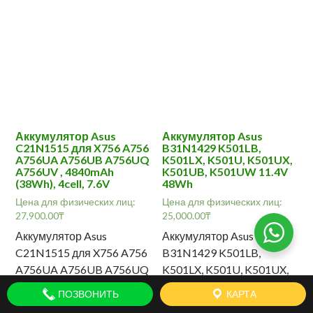
Аккумулятор Asus
Аккумулятор Asus
C21N1515 для X756 A756
B31N1429 K501LB,
A756UA A756UB A756UQ
K501LX, K501U, K501UX,
A756UV , 4840mAh
K501UB, K501UW 11.4V
(38Wh), 4cell, 7.6V
48Wh
Цена для физических лиц:
Цена для физических лиц:
27,900.00
₸
25,000.00
₸
Аккумулятор Asus
Аккумулятор Asus
C21N1515 для X756 A756
B31N1429 K501LB,
A756UA A756UB A756UQ
K501LX, K501U, K501UX,
A756UV , 4840mAh
K501UB, K501UW 11.4V
ПОЗВОНИТЬ
КАРТА
(38Wh), 4cell, 7.6V
48Wh