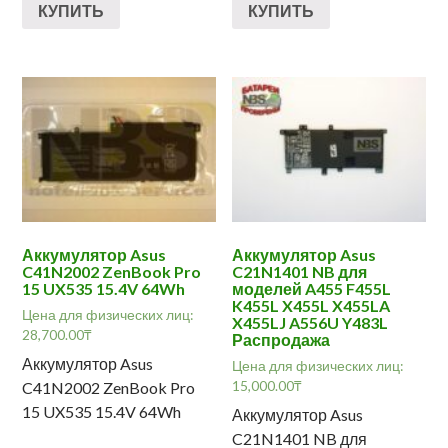
КУПИТЬ
КУПИТЬ
Аккумулятор Asus
Аккумулятор Asus
C41N2002 ZenBook Pro
C21N1401 NB для
15 UX535 15.4V 64Wh
моделей A455 F455L
K455L X455L X455LA
Цена для физических лиц:
X455LJ A556U Y483L
28,700.00
₸
Распродажа
Аккумулятор Asus
Цена для физических лиц:
15,000.00
₸
C41N2002 ZenBook Pro
15 UX535 15.4V 64Wh
Аккумулятор Asus
C21N1401 NB для