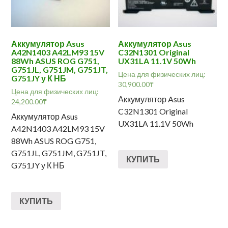
Аккумулятор Asus
Аккумулятор Asus
A42N1403 A42LM93 15V
C32N1301 Original
88Wh ASUS ROG G751,
UX31LA 11.1V 50Wh
G751JL, G751JM, G751JT,
Цена для физических лиц:
G751JY у К НБ
30,900.00
₸
Цена для физических лиц:
Аккумулятор Asus
24,200.00
₸
C32N1301 Original
Аккумулятор Asus
UX31LA 11.1V 50Wh
A42N1403 A42LM93 15V
88Wh ASUS ROG G751,
G751JL, G751JM, G751JT,
КУПИТЬ
G751JY у К НБ
КУПИТЬ