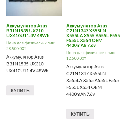
Аккумулятор Asus
Аккумулятор Asus
B31N1535 UX310
C21N1347 X555LN
UX410U11.4V 48Wh
X555LA X555 A555L F555
F555L X554 OEM
Цена для физических лиц:
4400mAh 7.6v
28,500.00
₸
Цена для физических лиц:
Аккумулятор Asus
12,500.00
₸
B31N1535 UX310
Аккумулятор Asus
UX410U11.4V 48Wh
C21N1347 X555LN
X555LA X555 A555L F555
F555L X554 OEM
КУПИТЬ
4400mAh 7.6v
КУПИТЬ