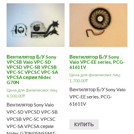
Вентилятор Б/У Sony
Вентилятор Б/У Sony
VPCSB Vaio VPC-SD
Vaio VPC-EE series, PCG-
VPCSD VPC-SB VPCSB
61611V
VPC-SC VPCSC VPC-SA
Цена для физических лиц:
VPCSA серии Nidec
1,700.00
₸
G70N
Вентилятор Б/У Sony Vaio
Цена для физических лиц:
4,500.00
₸
VPC-EE series, PCG-
61611V
Вентилятор Sony Vaio
VPC-SD VPCSD VPC-SB
VPCSB VPC-SC VPCSC
КУПИТЬ
VPC-SA VPCSA серии
Nidec G70N05NS5MT-