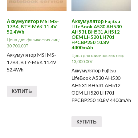
Аккумулятор MSI MS-
Аккумулятор Fujitsu
17B4, BTY-M6K 11.4V
LifeBook A530 AH530
52.4Wh
AH531 BH531 AH512
OEM LH520 LH701
Цена для физических лиц:
FPCBP250 10.8V
30,700.00
₸
4400mAh
Аккумулятор MSI MS-
Цена для физических лиц:
13,000.00
₸
17B4, BTY-M6K 11.4V
52.4Wh
Аккумулятор Fujitsu
LifeBook A530 AH530
AH531 BH531 AH512
КУПИТЬ
OEM LH520 LH701
FPCBP250 10.8V 4400mAh
КУПИТЬ