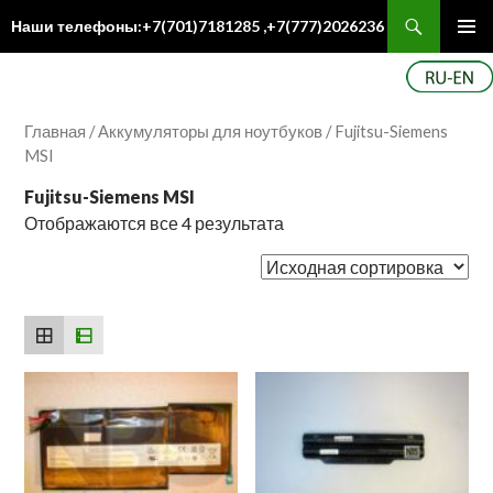
Поиск
Наши телефоны:+7(701)7181285 ,+7(777)2026236
ПЕРЕЙТИ
Осн
К
ме
СОДЕРЖИМОМУ
Главная
/
Аккумуляторы для ноутбуков
/ Fujitsu-Siemens
MSI
Fujitsu-Siemens MSI
Отображаются все 4 результата