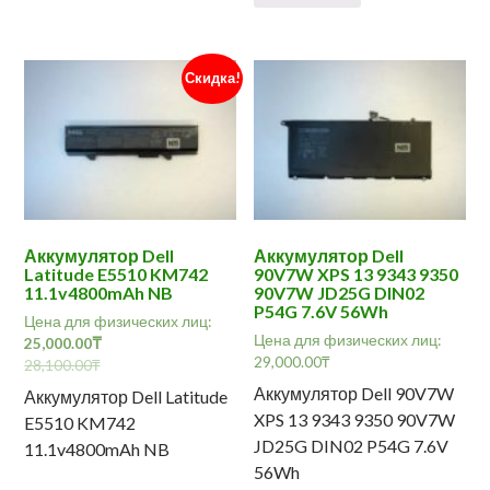
Скидка!
Аккумулятор Dell
Аккумулятор Dell
Latitude E5510 KM742
90V7W XPS 13 9343 9350
11.1v4800mAh NB
90V7W JD25G DIN02
P54G 7.6V 56Wh
Цена для физических лиц:
Цена для физических лиц:
25,000.00
₸
29,000.00
₸
28,100.00
₸
Аккумулятор Dell 90V7W
Аккумулятор Dell Latitude
XPS 13 9343 9350 90V7W
E5510 KM742
JD25G DIN02 P54G 7.6V
11.1v4800mAh NB
56Wh