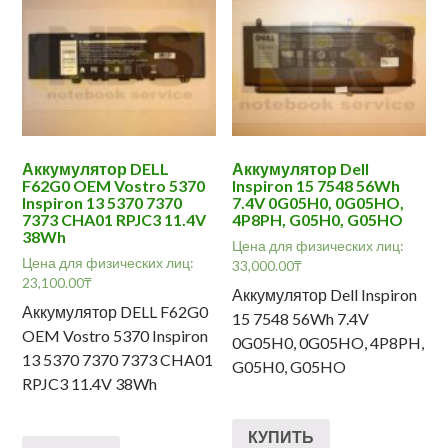
Аккумулятор DELL
Аккумулятор Dell
F62G0 OEM Vostro 5370
Inspiron 15 7548 56Wh
Inspiron 13 5370 7370
7.4V 0G05H0, 0G05HO,
7373 CHA01 RPJC3 11.4V
4P8PH, G05H0, G05HO
38Wh
Цена для физических лиц:
Цена для физических лиц:
33,000.00
₸
23,100.00
₸
Аккумулятор Dell Inspiron
Аккумулятор DELL F62G0
15 7548 56Wh 7.4V
OEM Vostro 5370 Inspiron
0G05H0, 0G05HO, 4P8PH,
13 5370 7370 7373 CHA01
G05H0, G05HO
RPJC3 11.4V 38Wh
КУПИТЬ