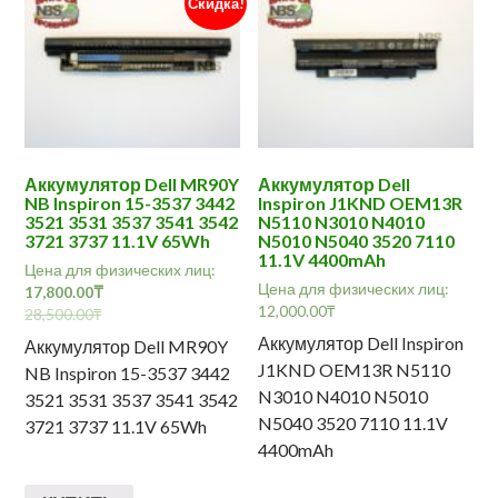
Скидка!
Аккумулятор Dell MR90Y
Аккумулятор Dell
NB Inspiron 15-3537 3442
Inspiron J1KND OEM13R
3521 3531 3537 3541 3542
N5110 N3010 N4010
3721 3737 11.1V 65Wh
N5010 N5040 3520 7110
11.1V 4400mAh
Цена для физических лиц:
Цена для физических лиц:
17,800.00
₸
12,000.00
₸
28,500.00
₸
Аккумулятор Dell Inspiron
Аккумулятор Dell MR90Y
J1KND OEM13R N5110
NB Inspiron 15-3537 3442
N3010 N4010 N5010
3521 3531 3537 3541 3542
N5040 3520 7110 11.1V
3721 3737 11.1V 65Wh
4400mAh