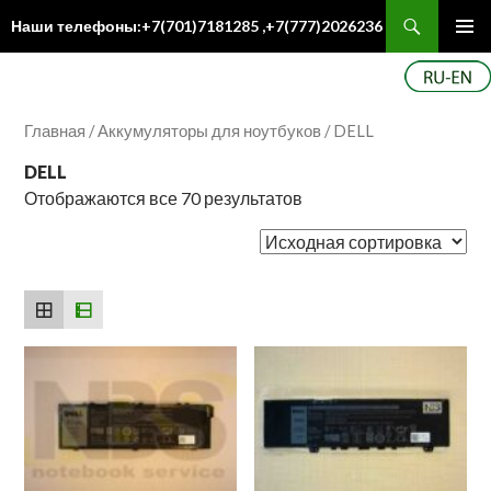
Поиск
Наши телефоны:+7(701)7181285 ,+7(777)2026236
ПЕРЕЙТИ
Осн
К
ме
СОДЕРЖИМОМУ
Главная
/
Аккумуляторы для ноутбуков
/ DELL
DELL
Отображаются все 70 результатов