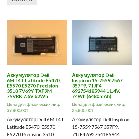
Аккумулятор Dell
Аккумулятор Dell
6MT4T Latitude E5470,
Inspiron 15-7559 7567
E5570 E5270 Precision
357F9, 71JF4
3510 7V69Y TXF9M
692754185944 11.4V,
79VRK 7.6V 62Wh
74Wh (6480mAh)
Цена для физических лиц:
Цена для физических лиц:
39,800.00
₸
35,800.00
₸
Аккумулятор Dell 6MT4T
Аккумулятор Dell Inspiron
Latitude E5470, E5570
15-7559 7567 357F9,
E5270 Precision 3510
71JF4 692754185944