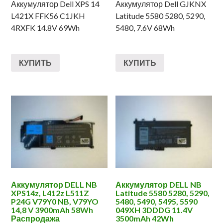
Аккумулятор Dell XPS 14
Аккумулятор Dell GJKNX
L421X FFK56 C1JKH
Latitude 5580 5280, 5290,
4RXFK 14.8V 69Wh
5480, 7.6V 68Wh
КУПИТЬ
КУПИТЬ
Аккумулятор DELL NB
Аккумулятор DELL NB
XPS14z, L412z L511Z
Latitude 5580 5280, 5290,
P24G V79Y0 NB, V79YO
5480, 5490, 5495, 5590
14,8 V 3900mAh 58Wh
049XH 3DDDG 11.4V
Распродажа
3500mAh 42Wh