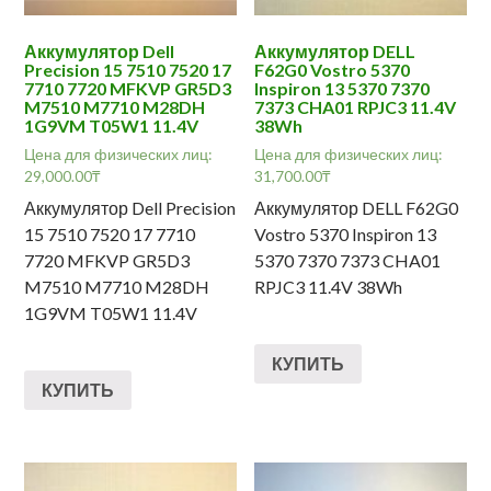
Аккумулятор Dell
Аккумулятор DELL
Precision 15 7510 7520 17
F62G0 Vostro 5370
7710 7720 MFKVP GR5D3
Inspiron 13 5370 7370
M7510 M7710 M28DH
7373 CHA01 RPJC3 11.4V
1G9VM T05W1 11.4V
38Wh
Цена для физических лиц:
Цена для физических лиц:
29,000.00
₸
31,700.00
₸
Аккумулятор Dell Precision
Аккумулятор DELL F62G0
15 7510 7520 17 7710
Vostro 5370 Inspiron 13
7720 MFKVP GR5D3
5370 7370 7373 CHA01
M7510 M7710 M28DH
RPJC3 11.4V 38Wh
1G9VM T05W1 11.4V
КУПИТЬ
КУПИТЬ