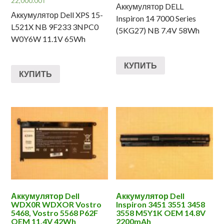
22,000.00
₸
Аккумулятор DELL
Аккумулятор Dell XPS 15-
Inspiron 14 7000 Series
L521X NB 9F233 3NPC0
(5KG27) NB 7.4V 58Wh
W0Y6W 11.1V 65Wh
КУПИТЬ
КУПИТЬ
Аккумулятор Dell
Аккумулятор Dell
WDX0R WDXOR Vostro
Inspiron 3451 3551 3458
5468, Vostro 5568 P62F
3558 M5Y1K OEM 14.8V
OEM 11,4V 42Wh
2200mAh