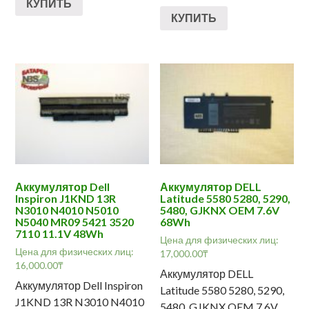
КУПИТЬ
КУПИТЬ
Аккумулятор Dell
Аккумулятор DELL
Inspiron J1KND 13R
Latitude 5580 5280, 5290,
N3010 N4010 N5010
5480, GJKNX OEM 7.6V
N5040 MR09 5421 3520
68Wh
7110 11.1V 48Wh
Цена для физических лиц:
Цена для физических лиц:
17,000.00
₸
16,000.00
₸
Аккумулятор DELL
Аккумулятор Dell Inspiron
Latitude 5580 5280, 5290,
J1KND 13R N3010 N4010
5480, GJKNX OEM 7.6V