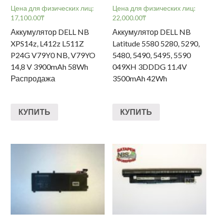
Цена для физических лиц:
Цена для физических лиц:
17,100.00
₸
22,000.00
₸
Аккумулятор DELL NB
Аккумулятор DELL NB
XPS14z, L412z L511Z
Latitude 5580 5280, 5290,
P24G V79Y0 NB, V79YO
5480, 5490, 5495, 5590
14,8 V 3900mAh 58Wh
049XH 3DDDG 11.4V
Распродажа
3500mAh 42Wh
КУПИТЬ
КУПИТЬ