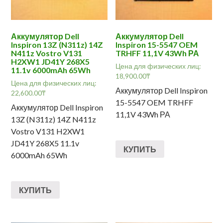
Аккумулятор Dell
Аккумулятор Dell
Inspiron 13Z (N311z) 14Z
Inspiron 15-5547 OEM
N411z Vostro V131
TRHFF 11,1V 43Wh РА
H2XW1 JD41Y 268X5
Цена для физических лиц:
11.1v 6000mAh 65Wh
18,900.00
₸
Цена для физических лиц:
Аккумулятор Dell Inspiron
22,600.00
₸
15-5547 OEM TRHFF
Аккумулятор Dell Inspiron
11,1V 43Wh РА
13Z (N311z) 14Z N411z
Vostro V131 H2XW1
JD41Y 268X5 11.1v
КУПИТЬ
6000mAh 65Wh
КУПИТЬ