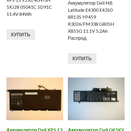
Аккумулятор Dell NB
5XJ28 05041C 5D91C
Latitude E4300 E4310
11.4V 84Wh
8R135 YP459
R3026/FM338 G805H
X855G 11.1V 5.2Ah
КУПИТЬ
Распрод.
КУПИТЬ
Аккумулятор Dell XPS 13
Аккумулятор Dell GK5KY