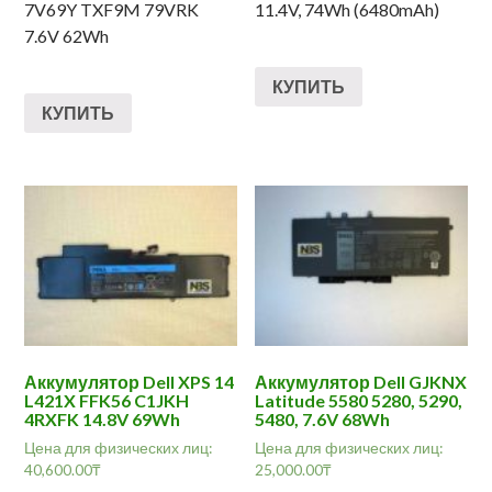
7V69Y TXF9M 79VRK
11.4V, 74Wh (6480mAh)
7.6V 62Wh
КУПИТЬ
КУПИТЬ
Аккумулятор Dell XPS 14
Аккумулятор Dell GJKNX
L421X FFK56 C1JKH
Latitude 5580 5280, 5290,
4RXFK 14.8V 69Wh
5480, 7.6V 68Wh
Цена для физических лиц:
Цена для физических лиц:
40,600.00
₸
25,000.00
₸