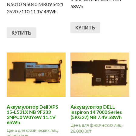
N5010 N5040 MR09 5421
68Wh
3520 7110 11.1V 48Wh
КУПИТЬ
КУПИТЬ
Аккумулятор Dell XPS
Аккумулятор DELL
15-L521X NB 9F233
Inspiron 14 7000 Series
3NPC0 W0Y6W 11.1V
(5KG27) NB 7.4V 58Wh
65Wh
Цена для физических лиц:
Цена для физических лиц:
26,000.00
₸