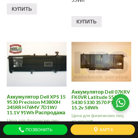
КУПИТЬ
КУПИТЬ
Аккумулятор Dell 07KRV
Аккумулятор Dell XPS 15
FK0VR Latitude 5530
9530 Precision M3800H
5430 5330 3570 P104F
245RR H76MV 7D1WJ
15.2v 58Wh
11.1V 91Wh Распродажа
Цена для физических лиц:
Цена для физических лиц:
40,400.00
₸
33,600.00
₸
ПОЗВОНИТЬ
КАРТА
Аккумулятор Dell 07KRV
Аккумулятор Dell XPS 15
FK0VR Latitude 5530 5430