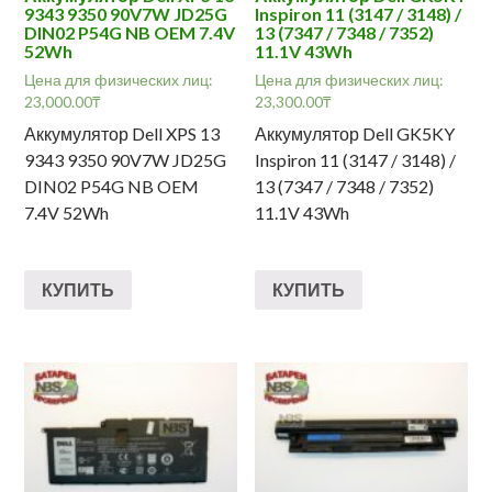
9343 9350 90V7W JD25G
Inspiron 11 (3147 / 3148) /
DIN02 P54G NB OEM 7.4V
13 (7347 / 7348 / 7352)
52Wh
11.1V 43Wh
Цена для физических лиц:
Цена для физических лиц:
23,000.00
₸
23,300.00
₸
Аккумулятор Dell XPS 13
Аккумулятор Dell GK5KY
9343 9350 90V7W JD25G
Inspiron 11 (3147 / 3148) /
DIN02 P54G NB OEM
13 (7347 / 7348 / 7352)
7.4V 52Wh
11.1V 43Wh
КУПИТЬ
КУПИТЬ