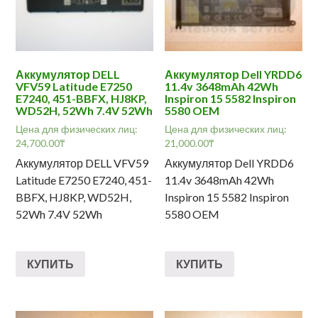
Аккумулятор DELL
Аккумулятор Dell YRDD6
VFV59 Latitude E7250
11.4v 3648mAh 42Wh
E7240, 451-BBFX, HJ8KP,
Inspiron 15 5582 Inspiron
WD52H, 52Wh 7.4V 52Wh
5580 OEM
Цена для физических лиц:
Цена для физических лиц:
24,700.00
₸
21,000.00
₸
Аккумулятор DELL VFV59
Аккумулятор Dell YRDD6
Latitude E7250 E7240, 451-
11.4v 3648mAh 42Wh
BBFX, HJ8KP, WD52H,
Inspiron 15 5582 Inspiron
52Wh 7.4V 52Wh
5580 OEM
КУПИТЬ
КУПИТЬ