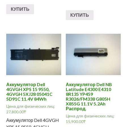
КУПИТЬ
КУПИТЬ
Аккумулятор Dell
Аккумулятор Dell NB
4GVGH XPS 15 9550,
Latitude E4300 E4310
4GVGH 5XJ28 05041C
8R135 YP459
5D91C 11.4V 84Wh
R3026/FM338 G805H
X855G 11.1V 5.2Ah
Цена для физических лиц:
Распрод.
27,800.00
₸
Цена для физических лиц:
Аккумулятор Dell 4GVGH
15,900.00
₸
XPS 15 9550, 4GVGH