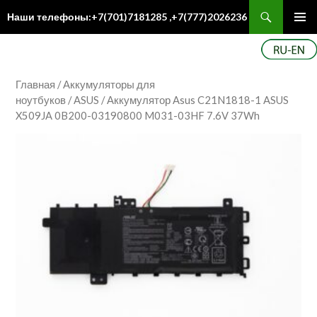
Поиск
Наши телефоны:+7(701)7181285 ,+7(777)2026236
ПЕРЕЙТИ
Осн
К
ме
СОДЕРЖИМОМУ
Главная
/
Аккумуляторы для
ноутбуков
/
ASUS
/ Аккумулятор Asus C21N1818-1 ASUS
X509JA 0B200-03190800 M031-03HF 7.6V 37Wh