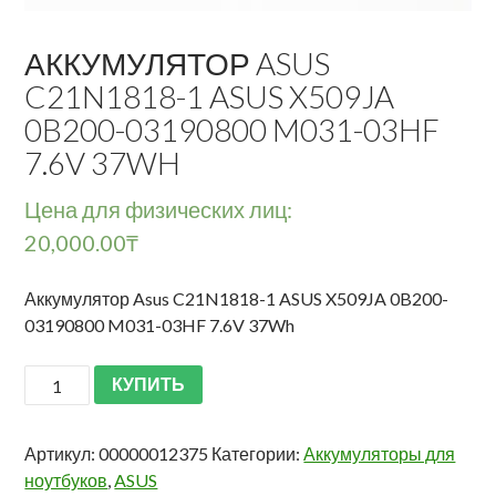
АККУМУЛЯТОР ASUS
C21N1818-1 ASUS X509JA
0B200-03190800 M031-03HF
7.6V 37WH
Цена для физических лиц:
20,000.00
₸
Аккумулятор Asus C21N1818-1 ASUS X509JA 0B200-
03190800 M031-03HF 7.6V 37Wh
КУПИТЬ
Артикул:
00000012375
Категории:
Аккумуляторы для
ноутбуков
,
ASUS