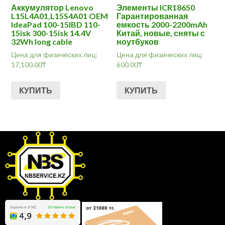
Аккумулятор Lenovo
Элементы ICR18650
L15L4A01,L15S4A01 OEM
Гарантированная
IdeaPad 100-15IBD 110-
емкость 2000-2200mAh
15isk 300-15isk 14.4V
Китай, новые, сняты с
32Wh long cable
ноутбуков
Цена для физических лиц:
Цена для физических лиц:
17,100.00
₸
600.00
₸
КУПИТЬ
КУПИТЬ