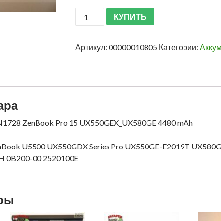
КУПИТЬ
Артикул:
00000010805
Категории:
Аккум
ара
2N1728 ZenBook Pro 15 UX550GEX_UX580GE 4480 mAh
enBook U5500 UX550GDX Series Pro UX550GE-E2019T UX
0B200-00 2520100E
ары