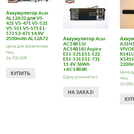
Аккумулятор Acer
AL12A32 для V5-
431 V5-471 V5-531
V5-551 V5-571 E1-
572 S3-471 14.8V
2500mAh AL12A72
Аккумулятор Acer
Аккум
AC14B13J
A31N
Цена для физических
AC14B18J Aspire
VIVO
лиц:
ES1-521 ES1-522
R541
26,700.00
₸
ES1-531 ES1-731
X541S
11.4V 36Wh
2200
+AC14B8K
Цена д
КУПИТЬ
(Цену уточняйте!)
лиц:
12,000
НА ЗАКАЗ!
КУ