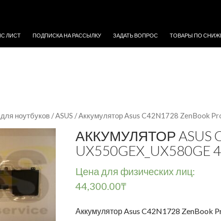
ЖИМОМУ
ЙС ЛИСТ
ПОДПИСКА НА РАССЫЛКУ
ЗАДАТЬ ВОПРОС
ТОВАРЫ ПО СНИЖ
для ноутбуков
/
ASUS
/ Аккумулятор Asus C42N1728 ZenBook P
АККУМУЛЯТОР ASUS 
UX550GEX_UX580GE 
Цена для физических лиц:
44,300.00
₸
Аккумулятор Asus C42N1728 ZenBook 