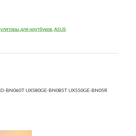
уляторы для ноутбуков
,
ASUS
580GD-BN060T UX580GE-BN085T UX550GE-BN05R