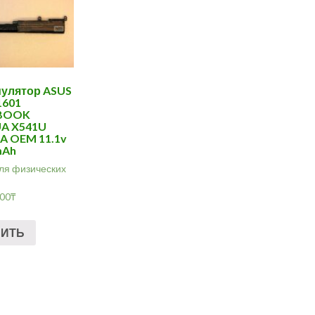
улятор ASUS
1601
BOOK
UA X541U
A OEM 11.1v
mAh
ля физических
.00
₸
ПИТЬ