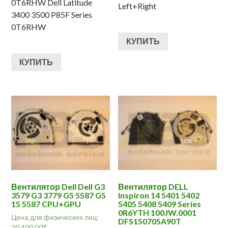
0T6RHW Dell Latitude
Left+Right
3400 3500 P85F Series
0T6RHW
КУПИТЬ
КУПИТЬ
Вентилятор Dell Dell G3
Вентилятор DELL
3579 G3 3779 G5 5587 G5
Inspiron 14 5401 5402
15 5587 CPU+GPU
5405 5408 5409 Series
0R6YTH 100JW.0001
Цена для физических лиц:
DFS150705A90T
20,400.00
₸