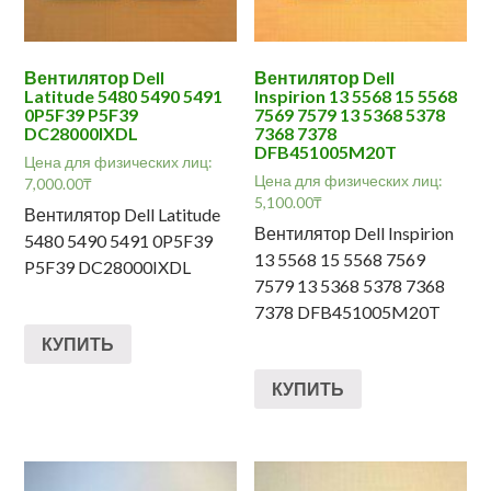
Вентилятор Dell
Вентилятор Dell
Latitude 5480 5490 5491
Inspirion 13 5568 15 5568
0P5F39 P5F39
7569 7579 13 5368 5378
DC28000IXDL
7368 7378
DFB451005M20T
Цена для физических лиц:
Цена для физических лиц:
7,000.00
₸
5,100.00
₸
Вентилятор Dell Latitude
Вентилятор Dell Inspirion
5480 5490 5491 0P5F39
13 5568 15 5568 7569
P5F39 DC28000IXDL
7579 13 5368 5378 7368
7378 DFB451005M20T
КУПИТЬ
КУПИТЬ