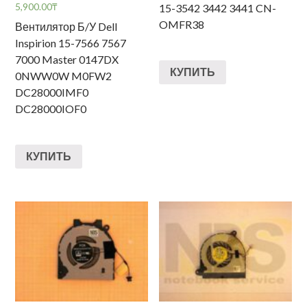
5,900.00
₸
15-3542 3442 3441 CN-
OMFR38
Вентилятор Б/У Dell
Inspirion 15-7566 7567
7000 Master 0147DX
КУПИТЬ
0NWW0W M0FW2
DC28000IMF0
DC28000IOF0
КУПИТЬ