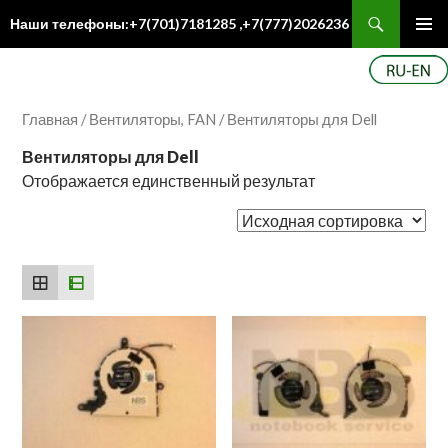
Поиск
Наши телефоны:+7(701)7181285 ,+7(777)2026236
ПЕРЕЙТИ
Осн
К
ме
СОДЕРЖИМОМУ
Главная
/
Вентиляторы, FAN
/ Вентиляторы для Dell
Вентиляторы для Dell
Отображается единственный результат