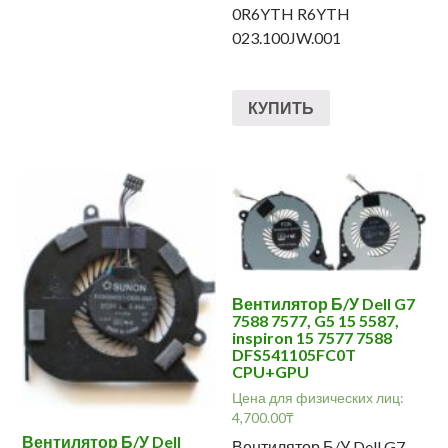
0R6YTH R6YTH
023.100JW.001
КУПИТЬ
Вентилятор Б/У Dell G7
7588 7577, G5 15 5587,
inspiron 15 7577 7588
DFS541105FC0T
CPU+GPU
Цена для физических лиц:
4,700.00
₸
Вентилятор Б/У Dell
Вентилятор Б/У Dell G7