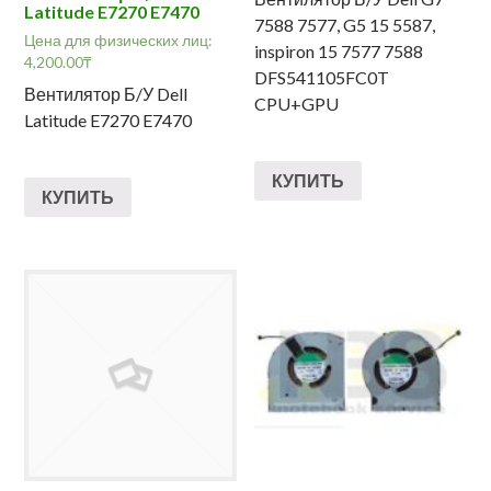
Latitude E7270 E7470
7588 7577, G5 15 5587,
Цена для физических лиц:
inspiron 15 7577 7588
4,200.00
₸
DFS541105FC0T
Вентилятор Б/У Dell
CPU+GPU
Latitude E7270 E7470
КУПИТЬ
КУПИТЬ