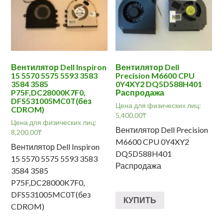
Вентилятор Dell Inspiron
Вентилятор Dell
15 5570 5575 5593 3583
Precision M6600 CPU
3584 3585
0Y4XY2 DQ5D588H401
P75F,DC28000K7F0,
Распродажа
DFS531005MC0T(без
Цена для физических лиц:
CDROM)
5,400.00
₸
Цена для физических лиц:
Вентилятор Dell Precision
8,200.00
₸
M6600 CPU 0Y4XY2
Вентилятор Dell Inspiron
DQ5D588H401
15 5570 5575 5593 3583
Распродажа
3584 3585
P75F,DC28000K7F0,
DFS531005MC0T(без
КУПИТЬ
CDROM)