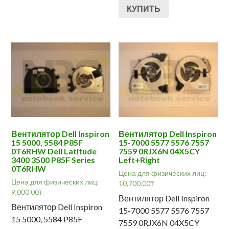
КУПИТЬ
Вентилятор Dell Inspiron
Вентилятор Dell Inspiron
15 5000, 5584 P85F
15-7000 5577 5576 7557
0T6RHW Dell Latitude
7559 0RJX6N 04X5CY
3400 3500 P85F Series
Left+Right
0T6RHW
Цена для физических лиц:
Цена для физических лиц:
10,700.00
₸
9,000.00
₸
Вентилятор Dell Inspiron
Вентилятор Dell Inspiron
15-7000 5577 5576 7557
15 5000, 5584 P85F
7559 0RJX6N 04X5CY