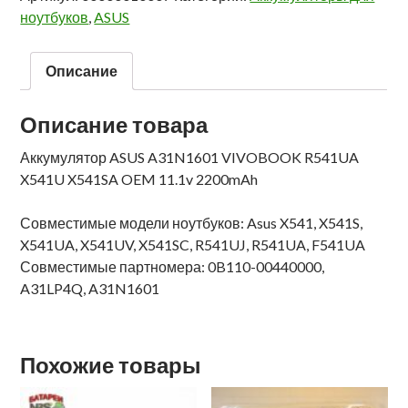
ноутбуков
,
ASUS
Описание
Описание товара
Аккумулятор ASUS A31N1601 VIVOBOOK R541UA
X541U X541SA OEM 11.1v 2200mAh
Совместимые модели ноутбуков: Asus X541, X541S,
X541UA, X541UV, X541SC, R541UJ, R541UA, F541UA
Совместимые партномера: 0B110-00440000,
A31LP4Q, A31N1601
Похожие товары