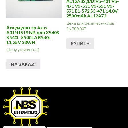
AL12A32 для V5-431 V5-
471 V5-531 V5-551 V5-
571 E1-572 S3-471 14.8V
2500mAh AL12A72
Цена для физических лиц:
Аккумулятор Asus
26,700.00
₸
A31N1519 NB для X540S
X540L X540LA R540L
11.25V 33WH
КУПИТЬ
(Цену уточняйте!)
НА ЗАКАЗ!