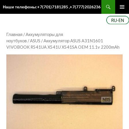
Поиск
Наши телефоны:+7(701)7181285 ,+7(777)2026236
ПЕРЕЙТИ
Осн
К
ме
СОДЕРЖИМОМУ
Главная
/
Аккумуляторы для
ноутбуков
/
ASUS
/ Аккумулятор ASUS A31N1601
VIVOBOOK R541UA X541U X541SA OEM 11.1v 2200mAh