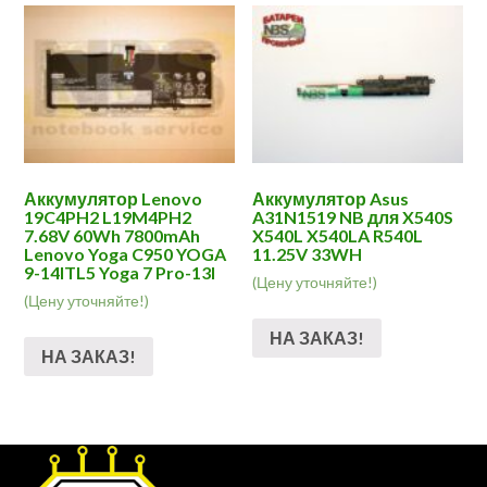
Аккумулятор Lenovo
Аккумулятор Asus
19C4PH2 L19M4PH2
A31N1519 NB для X540S
7.68V 60Wh 7800mAh
X540L X540LA R540L
Lenovo Yoga C950 YOGA
11.25V 33WH
9-14ITL5 Yoga 7 Pro-13I
(Цену уточняйте!)
(Цену уточняйте!)
НА ЗАКАЗ!
НА ЗАКАЗ!