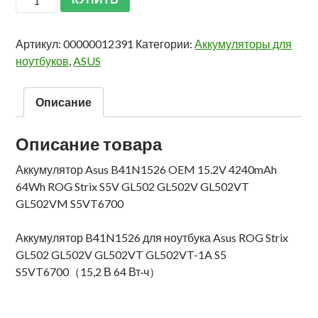
Артикул:
00000012391
Категории:
Аккумуляторы для
ноутбуков
,
ASUS
Описание
Описание товара
Аккумулятор Asus B41N1526 OEM 15.2V 4240mAh
64Wh ROG Strix S5V GL502 GL502V GL502VT
GL502VM S5VT6700
Аккумулятор B41N1526 для ноутбука Asus ROG Strix
GL502 GL502V GL502VT GL502VT-1A S5
S5VT6700（15,2 В 64 Вт·ч）