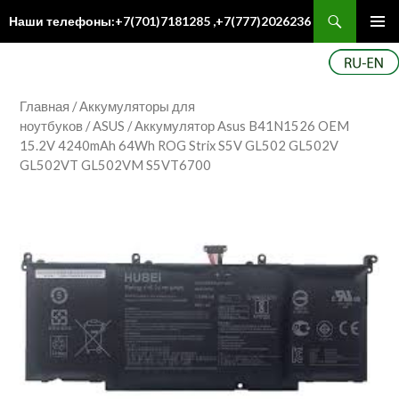
Поиск
Наши телефоны:+7(701)7181285 ,+7(777)2026236
ПЕРЕЙТИ
Осн
К
ме
СОДЕРЖИМОМУ
Главная
/
Аккумуляторы для
ноутбуков
/
ASUS
/ Аккумулятор Asus B41N1526 OEM
15.2V 4240mAh 64Wh ROG Strix S5V GL502 GL502V
GL502VT GL502VM S5VT6700