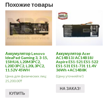
Похожие товары
Аккумулятор Lenovo
Аккумулятор Acer
IdeaPad Gaming 3, 3-15,
AC14B13J AC14B18J
15IHU6, L20M3PC2,
Aspire ES1-521 ES1-522
L20D3PC2, L20L3PC2,
ES1-531 ES1-731 11.4V
11.52V 45WH
36Wh +AC14B8K
Цена для физических лиц:
(Цену уточняйте!)
25,200.00
₸
НА ЗАКАЗ!
КУПИТЬ