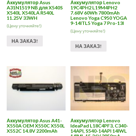
Аккумулятор Asus
Аккумулятор Lenovo
A31N1519 NB для X540S
19C4PH2 L19M4PH2
X540L X540LA R540L
7.68V 60Wh 7800mAh
11.25V 33WH
Lenovo Yoga C950 YOGA
9-14ITL5 Yoga 7 Pro-13I
(Цену уточняйте!)
(Цену уточняйте!)
НА ЗАКАЗ!
НА ЗАКАЗ!
Аккумулятор Asus A41-
Аккумулятор Lenovo
X550A OEM X550C X550L
IdeaPad L18C4PF3, C340-
X552C 14.8V 2200mAh
14API, S540-14API 14IWL
14IML 15.36V 2850mA