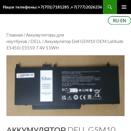
Поиск
Наши телефоны:+7(701)7181285 ,+7(777)2026236
ПЕРЕЙТИ
Осн
К
ме
СОДЕРЖИМОМУ
Главная
/
Аккумуляторы для
ноутбуков
/
DELL
/ Аккумулятор Dell G5M10 OEM Latitude
E5450/ E5550 7.4V 51WH
АККУМУЛЯТОР DELL G5M10