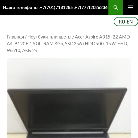
Поиск
Наши телефоны:+7(701)7181285 ,+7(777)2026236
ПЕРЕЙТИ
Осн
К
ме
СОДЕРЖИМОМУ
Главная
/
Ноутбуки, планшеты
/ Acer Aspire A315-22 AMD
A4-9120E 1.5Gh, RAM 8Gb, SSD256+HDD500, 15.6″ FHD,
Win10, АКБ 2ч