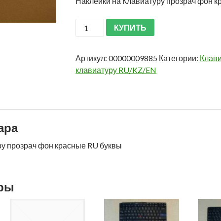
Наклейки на Клавиатуру прозрач фон к
КУПИТЬ
Артикул:
00000009885
Категории:
Клави
клавиатуру RU/KZ/EN
ара
ру прозрач фон красные RU буквы
ары