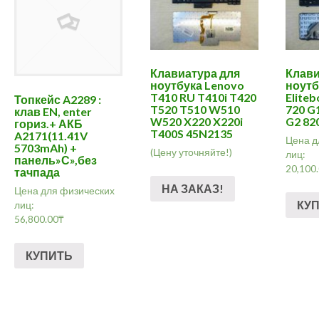
Клавиатура для
Клави
ноутбука Lenovo
ноутб
T410 RU T410i T420
Eliteb
Топкейс A2289 :
T520 T510 W510
720 G
клав EN, enter
W520 X220 X220i
G2 82
гориз.+ АКБ
T400S 45N2135
A2171(11.41V
Цена д
5703mAh) +
(Цену уточняйте!)
лиц:
панель»С»,без
20,100
тачпада
НА ЗАКАЗ!
Цена для физических
КУ
лиц:
56,800.00
₸
КУПИТЬ