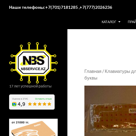
Поиск
Наши телефоны:+7(701)7181285 ,+7(777)2026236
ПЕРЕЙТИ К СОДЕР
КАТАЛОГ
ПРА
Главная
/
Клавиатуры дл
буквы
17 лет успешной работы