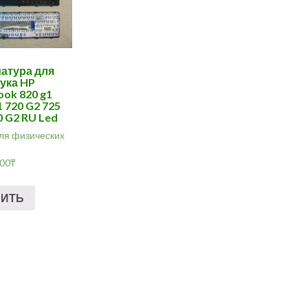
атура для
ука HP
ook 820 g1
1 720 G2 725
0 G2 RU Led
ля физических
.00
₸
ПИТЬ