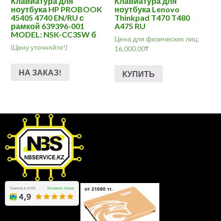
Клавиатура для
Клавиатура для
ноутбука HP PROBOOK
ноутбука Lenovo
4540S 4740 EN/RU с
Thinkpad T470 T480
рамкой 639396-001
A475 RU
MODEL: NSK-CC3SW б
Цена для физических лиц:
(Цену уточняйте!)
16,000.00
₸
НА ЗАКАЗ!
КУПИТЬ