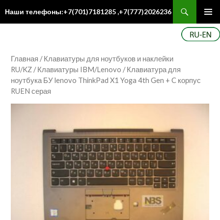
Поиск
Наши телефоны:+7(701)7181285 ,+7(777)2026236
ПЕРЕЙТИ
Осн
К
ме
СОДЕРЖИМОМУ
Главная
/
Клавиатуры для ноутбуков и наклейки
RU/KZ
/
Клавиатуры IBM/Lenovo
/ Клавиатура для
ноутбука БУ lenovo ThinkPad X1 Yoga 4th Gen + C корпус
RUEN серая