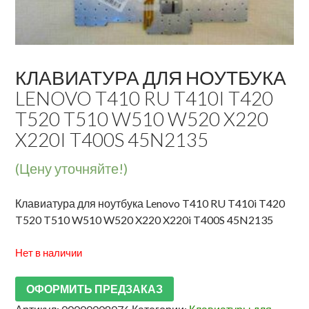
КЛАВИАТУРА ДЛЯ НОУТБУКА
LENOVO T410 RU T410I T420
T520 T510 W510 W520 X220
X220I T400S 45N2135
(Цену уточняйте!)
Клавиатура для ноутбука Lenovo T410 RU T410i T420
T520 T510 W510 W520 X220 X220i T400S 45N2135
Нет в наличии
ОФОРМИТЬ ПРЕДЗАКАЗ