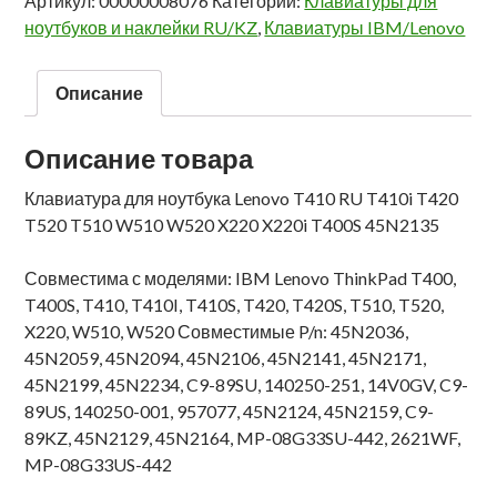
Артикул:
00000008076
Категории:
Клавиатуры для
ноутбуков и наклейки RU/KZ
,
Клавиатуры IBM/Lenovo
Описание
Описание товара
Клавиатура для ноутбука Lenovo T410 RU T410i T420
T520 T510 W510 W520 X220 X220i T400S 45N2135
Совместима с моделями: IBM Lenovo ThinkPad T400,
T400S, T410, T410I, T410S, T420, T420S, T510, T520,
X220, W510, W520 Совместимые P/n: 45N2036,
45N2059, 45N2094, 45N2106, 45N2141, 45N2171,
45N2199, 45N2234, C9-89SU, 140250-251, 14V0GV, C9-
89US, 140250-001, 957077, 45N2124, 45N2159, C9-
89KZ, 45N2129, 45N2164, MP-08G33SU-442, 2621WF,
MP-08G33US-442