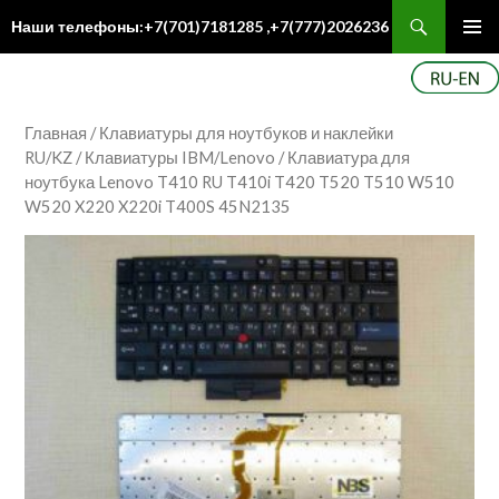
Поиск
Наши телефоны:+7(701)7181285 ,+7(777)2026236
ПЕРЕЙТИ
Осн
К
ме
СОДЕРЖИМОМУ
Главная
/
Клавиатуры для ноутбуков и наклейки
RU/KZ
/
Клавиатуры IBM/Lenovo
/ Клавиатура для
ноутбука Lenovo T410 RU T410i T420 T520 T510 W510
W520 X220 X220i T400S 45N2135