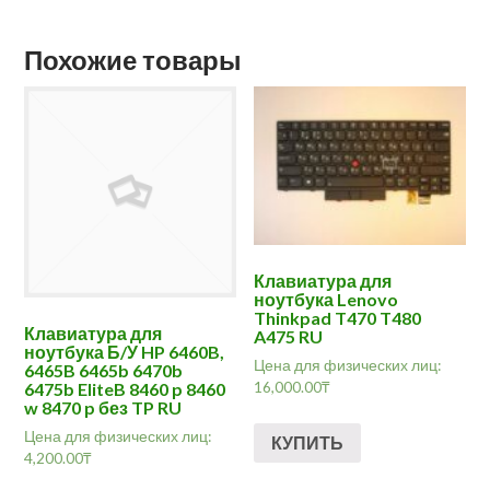
Похожие товары
Клавиатура для
ноутбука Lenovo
Thinkpad T470 T480
Клавиатура для
A475 RU
ноутбука Б/У HP 6460B,
Цена для физических лиц:
6465B 6465b 6470b
16,000.00
₸
6475b EliteB 8460 p 8460
w 8470 p без TP RU
Цена для физических лиц:
КУПИТЬ
4,200.00
₸