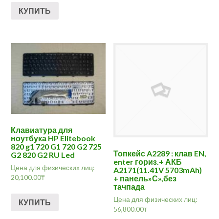
КУПИТЬ
Клавиатура для
ноутбука HP Elitebook
820 g1 720 G1 720 G2 725
Топкейс A2289 : клав EN,
G2 820 G2 RU Led
enter гориз.+ АКБ
Цена для физических лиц:
A2171(11.41V 5703mAh)
20,100.00
₸
+ панель»С»,без
тачпада
Цена для физических лиц:
КУПИТЬ
56,800.00
₸