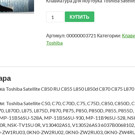
Клавиатура для ноутбука Toshiba Satell
КУПИТЬ
Артикул:
00000003721
Категории:
Клави
Toshiba
ара
а Toshiba Satellite C850 RU C855 L850 L850d C870 C875 L870
 Toshiba Satellite C50, C70, C70D, C75, C75D, C850, C850D, C
70, L870D, L875, L875D, P870, P875, P850, P850D, P855, P855
 MP-11B56SU-528A, MP-11B56SU-930, MP-11B96SU-528, NSK
0R, NSK-TV1SU 0R, V130402AS1, V130526AS3 6037B0068102,
ZW1RU03, 0KN0-ZW2RU02, 0KN0-ZW2RU03, 0KN0-ZW4RU23,