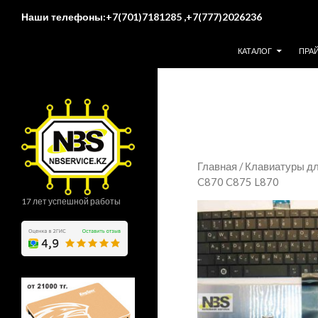
Поиск
Наши телефоны:+7(701)7181285 ,+7(777)2026236
ПЕРЕЙТИ К СОДЕР
КАТАЛОГ
ПРА
Главная
/
Клавиатуры дл
C870 C875 L870
17 лет успешной работы