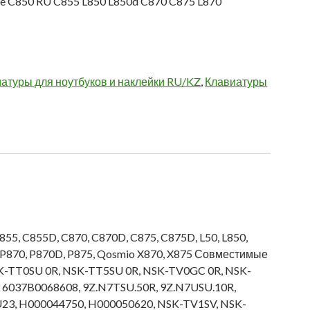
ite C850 RU C855 L850 L850d C870 C875 L870
атуры для ноутбуков и наклейки RU/KZ
,
Клавиатуры
855, C855D, C870, C870D, C875, C875D, L50, L850,
D, P870, P870D, P875, Qosmio X870, X875 Совместимые
-TT0SU 0R, NSK-TT5SU 0R, NSK-TV0GC 0R, NSK-
 6037B0068608, 9Z.N7TSU.50R, 9Z.N7USU.10R,
 H000044750, H000050620, NSK-TV1SV, NSK-