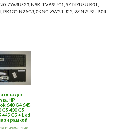
0KN0-ZW3US23, NSK-TVBSU 01, 9Z.N7USU.B01,
1, PK130IN2A03, 0KN0-ZW3RU23, 9Z.N7USU.B0R,
атура для
ука HP
ok 640 G4 645
0 G5 430 G5
5 445 G5 + Led
 черн рамкой
ля физических