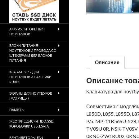
АККУМУЛЯТОРЫ ДЛЯ
НОУТБУКОВ
БЛОКИ ПИТАНИЯ
НОУТБУКОВ И ПРОВОДА СО
ШТЕКЕРАМИ ДЛЯ БЛОКОВ
ПИТАНИЯ
Описание
КЛАВИАТУРЫ ДЛЯ
НОУТБУКОВ И НАКЛЕЙКИ
Описание тов
RU/KZ
Клавиатура для ноутбук
ЭКРАНЫ ДЛЯ НОУТБУКОВ
(МАТРИЦЫ)
Совместима с моделями:
ПАМЯТЬ
L850D, L855, L855D, L8
P/n: MP-11B56SU-528,
ЖЕСТКИЕ ДИСКИ HDD, SSD,
КОРОБОЧКИ USB, ESATA
TV0SU 0R, NSK-TV0SV 
0KN0-ZW1RU02, 0KN0-
ВЕНТИЛЯТОРЫ, FAN