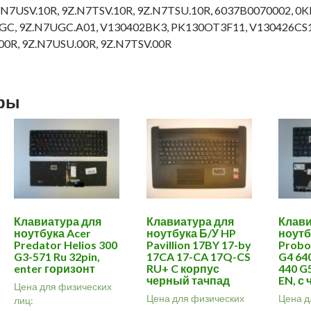
.N7USV.10R, 9Z.N7TSV.10R, 9Z.N7TSU.10R, 6037B0070002, 
GC, 9Z.N7UGC.A01, V130402BK3, PK130OT3F11, V130426CS
00R, 9Z.N7USU.00R, 9Z.N7TSV.00R
ары
Клавиатура для
Клавиатура для
Клави
ноутбука Acer
ноутбука Б/У HP
ноутб
Predator Helios 300
Pavillion 17BY 17-by
Probo
G3-571 Ru 32pin,
17CA 17-CA 17Q-CS
G4 64
enter горизонт
RU+ C корпус
440 G
черный тачпад
EN, с
Цена для физических
Цена для физических
Цена д
лиц: