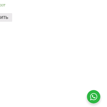
.00
₸
ПИТЬ