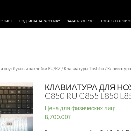
ЖИМОМУ
ЙС ЛИСТ
ПОДПИСКА НА РАССЫЛКУ
ЗАДАТЬ ВОПРОС
ТОВАРЫ ПО СНИЖ
я ноутбуков и наклейки RU/KZ
/
Клавиатуры Toshiba
/ Клавиатура
КЛАВИАТУРА ДЛЯ НОУ
C850 RU C855 L850 L8
Цена для физических лиц:
8,700.00
₸