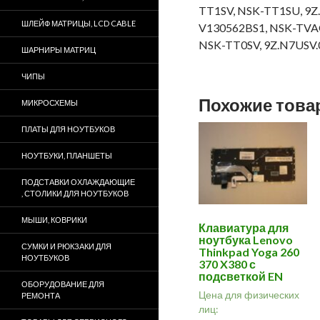
TT1SV, NSK-TT1SU, 9Z
ШЛЕЙФ МАТРИЦЫ, LCD CABLE
V130562BS1, NSK-TVA
NSK-TT0SV, 9Z.N7USV.
ШАРНИРЫ МАТРИЦ
ЧИПЫ
Похожие тов
МИКРОСХЕМЫ
ПЛАТЫ ДЛЯ НОУТБУКОВ
НОУТБУКИ, ПЛАНШЕТЫ
ПОДСТАВКИ ОХЛАЖДАЮЩИЕ
, СТОЛИКИ ДЛЯ НОУТБУКОВ
МЫШИ, КОВРИКИ
Клавиатура для
ноутбука Lenovo
СУМКИ И РЮКЗАКИ ДЛЯ
Thinkpad Yoga 260
НОУТБУКОВ
370 X380 с
подсветкой EN
ОБОРУДОВАНИЕ ДЛЯ
Цена для физических
РЕМОНТА
лиц: