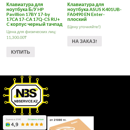
Клавиатура для
Клавиатура для
ноутбука Б/У HP
ноутбука ASUS K401UB-
Pavillion 17BY 17-by
FA0490 EN Enter-
17CA 17-CA 17Q-CS RU+
плоский
C корпус черный тачпад
(Цену уточняйте!)
Цена для физических лиц:
11,300.00
₸
НА ЗАКАЗ!
КУПИТЬ