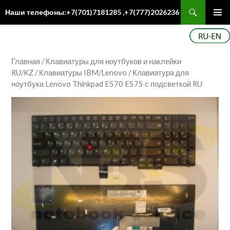
Поиск
Наши телефоны:+7(701)7181285 ,+7(777)2026236
ПЕРЕЙТИ
Осн
К
ме
СОДЕРЖИМОМУ
Главная
/
Клавиатуры для ноутбуков и наклейки
RU/KZ
/
Клавиатуры IBM/Lenovo
/ Клавиатура для
ноутбука Lenovo Thinkpad E570 E575 с подсветкой RU