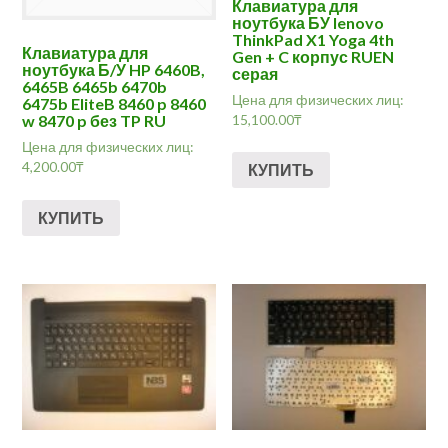
Клавиатура для
ноутбука БУ lenovo
ThinkPad X1 Yoga 4th
Клавиатура для
Gen + C корпус RUEN
ноутбука Б/У HP 6460B,
серая
6465B 6465b 6470b
Цена для физических лиц:
6475b EliteB 8460 p 8460
15,100.00
₸
w 8470 p без TP RU
Цена для физических лиц:
4,200.00
₸
КУПИТЬ
КУПИТЬ