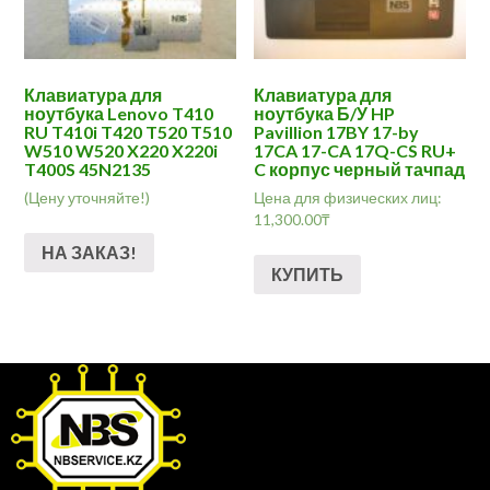
Клавиатура для
Клавиатура для
ноутбука Lenovo T410
ноутбука Б/У HP
RU T410i T420 T520 T510
Pavillion 17BY 17-by
W510 W520 X220 X220i
17CA 17-CA 17Q-CS RU+
T400S 45N2135
C корпус черный тачпад
(Цену уточняйте!)
Цена для физических лиц:
11,300.00
₸
НА ЗАКАЗ!
КУПИТЬ