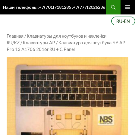
Поиск
Наши телефоны:+7(701)7181285 ,+7(777)2026236
ПЕРЕЙТИ
Осн
К
ме
СОДЕРЖИМОМУ
Главная
/
Клавиатуры для ноутбуков и наклейки
RU/KZ
/
Клавиатуры AP
/ Клавиатура для ноутбука БУ AP
Pro 13 A1706 2016г RU + C Panel