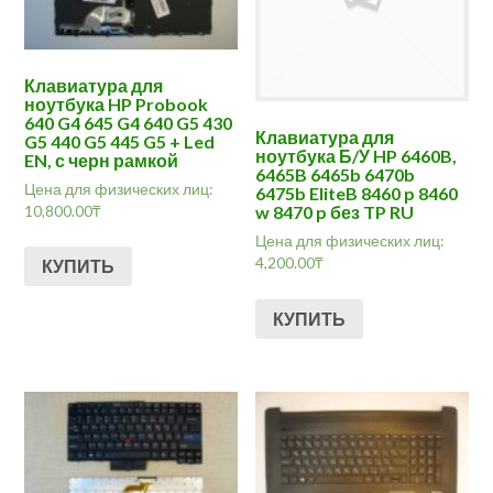
Клавиатура для
ноутбука HP Probook
640 G4 645 G4 640 G5 430
Клавиатура для
G5 440 G5 445 G5 + Led
ноутбука Б/У HP 6460B,
EN, с черн рамкой
6465B 6465b 6470b
Цена для физических лиц:
6475b EliteB 8460 p 8460
10,800.00
₸
w 8470 p без TP RU
Цена для физических лиц:
4,200.00
₸
КУПИТЬ
КУПИТЬ