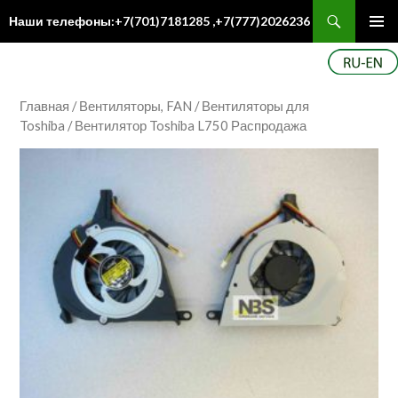
Поиск
Наши телефоны:+7(701)7181285 ,+7(777)2026236
ПЕРЕЙТИ
Осн
К
ме
СОДЕРЖИМОМУ
Главная
/
Вентиляторы, FAN
/
Вентиляторы для
Toshiba
/ Вентилятор Toshiba L750 Распродажа