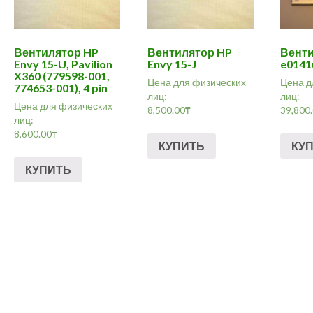
Вентилятор HP
Вентилятор HP
Венти
Envy 15-U, Pavilion
Envy 15-J
e014
X360 (779598-001,
Цена для физических
Цена д
774653-001), 4 pin
лиц:
лиц:
Цена для физических
8,500.00
₸
39,800
лиц:
8,600.00
₸
КУПИТЬ
КУ
КУПИТЬ