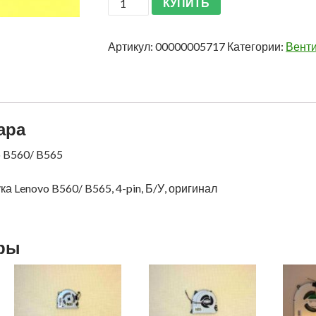
КУПИТЬ
Артикул:
00000005717
Категории:
Вент
ара
o B560/ B565
а Lenovo B560/ B565, 4-pin, Б/У, оригинал
ары