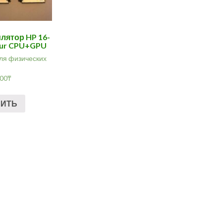
лятор HP 16-
1ur CPU+GPU
ля физических
.00
₸
ПИТЬ