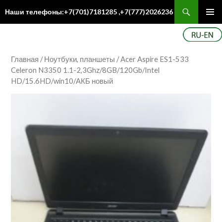
Поиск
Наши телефоны:+7(701)7181285 ,+7(777)2026236
ПЕРЕЙТИ
Осн
К
ме
СОДЕРЖИМОМУ
Главная
/
Ноутбуки, планшеты
/ Acer Aspire ES1-533
Celeron N3350 1.1-2,3Ghz/8GB/120Gb/Intel
HD/15.6HD/win10/АКБ новый