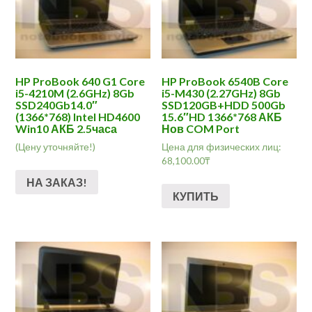
HP ProBook 640 G1 Core
HP ProBook 6540B Core
i5-4210M (2.6GHz) 8Gb
i5-M430 (2.27GHz) 8Gb
SSD240Gb14.0″
SSD120GB+HDD 500Gb
(1366*768) Intel HD4600
15.6″HD 1366*768 АКБ
Win10 АКБ 2.5часа
Нов COM Port
(Цену уточняйте!)
Цена для физических лиц:
68,100.00
₸
НА ЗАКАЗ!
КУПИТЬ