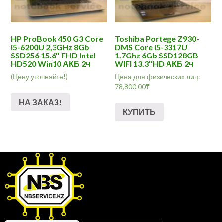
HP ProBook 450 G3 Core
Toshiba Portege Z930-
i5-6200U 2,3GHz 8Gb
DMS Core i5-3317U
SSD256 15.6″ FHD Intel
1.7Ghz 6Gb SSD128GB
HD520 Win10 АКБ 2ч
WIFI 13.3″HD АКБ 2ч
(Цену уточняйте!)
Цена для физических лиц:
78,800.00
₸
НА ЗАКАЗ!
КУПИТЬ