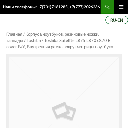
Поиск
Наши телефоны:+7(701)7181285 ,+7(777)2026236
ПЕРЕЙТИ
Осн
К
ме
СОДЕРЖИМОМУ
Главная
/
Корпуса ноутбуков, резиновые ножки,
тачпады
/
Toshiba
/ Toshiba Satellite L875 L870 c870 B
cover Б/У, Внутренняя рамка вокруг матрицы ноутбука