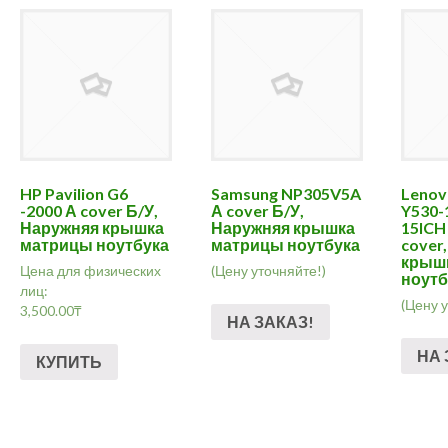
HP Pavilion G6
Samsung NP305V5A
Lenov
-2000 А cover Б/У,
А cover Б/У,
Y530-
Наружняя крышка
Наружняя крышка
15ICH
матрицы ноутбука
матрицы ноутбука
cover
крыш
Цена для физических
(Цену уточняйте!)
ноутб
лиц:
(Цену 
3,500.00
₸
НА ЗАКАЗ!
НА 
КУПИТЬ