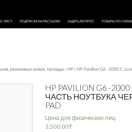
ЖИМОМУ
ЙС ЛИСТ
ПОДПИСКА НА РАССЫЛКУ
ЗАДАТЬ ВОПРОС
ТОВАРЫ ПО СНИЖ
уков, резиновые ножки, тачпады
/
HP
/ HP Pavilion G6 -2000 C cov
HP PAVILION G6 -200
ЧАСТЬ НОУТБУКА ЧЕ
PAD
Цена для физических лиц:
3,500.00
₸