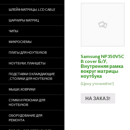
ШЛЕЙФ МАТРИЦЫ, LCD CABLE
ШАРНИРЫ МАТРИЦ
ЧИПЫ
МИКРОСХЕМЫ
ПЛАТЫ ДЛЯ НОУТБУКОВ
Samsung NP350V5C
B cover Б/У,
НОУТБУКИ, ПЛАНШЕТЫ
Внутренняя рамка
вокруг матрицы
ПОДСТАВКИ ОХЛАЖДАЮЩИЕ
ноутбука
, СТОЛИКИ ДЛЯ НОУТБУКОВ
(Цену уточняйте!)
МЫШИ, КОВРИКИ
НА ЗАКАЗ!
СУМКИ И РЮКЗАКИ ДЛЯ
НОУТБУКОВ
ОБОРУДОВАНИЕ ДЛЯ
РЕМОНТА