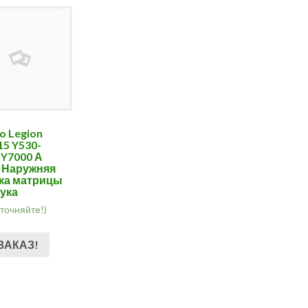
o Legion
15 Y530-
 Y7000 А
, Наружняя
ка матрицы
ука
уточняйте!)
ЗАКАЗ!