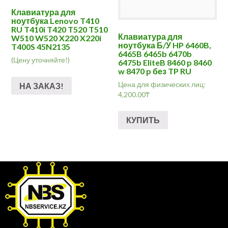
Клавиатура для
ноутбука Lenovo T410
RU T410i T420 T520 T510
Клавиатура для
W510 W520 X220 X220i
ноутбука Б/У HP 6460B,
T400S 45N2135
6465B 6465b 6470b
(Цену уточняйте!)
6475b EliteB 8460 p 8460
w 8470 p без TP RU
Цена для физических лиц:
НА ЗАКАЗ!
4,200.00
₸
КУПИТЬ