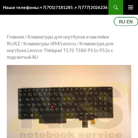
Поиск
Наши телефоны:+7(701)7181285 ,+7(777)2026236
ПЕРЕЙТИ
Осн
К
ме
СОДЕРЖИМОМУ
Главная
/
Клавиатуры для ноутбуков и наклейки
RU/KZ
/
Клавиатуры IBM/Lenovo
/ Клавиатура для
ноутбука Lenovo Thinkpad T570 T580 P51s P52s с
подсветкой RU