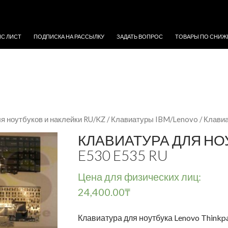
ЖИМОМУ
ЙС ЛИСТ
ПОДПИСКА НА РАССЫЛКУ
ЗАДАТЬ ВОПРОС
ТОВАРЫ ПО СНИЖ
я ноутбуков и наклейки RU/KZ
/
Клавиатуры IBM/Lenovo
/ Клави
КЛАВИАТУРА ДЛЯ НО
E530 E535 RU
Цена для физических лиц:
24,400.00
₸
Клавиатура для ноутбука Lenovo Thinkp