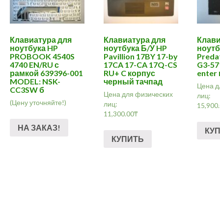
Клавиатура для
Клавиатура для
Клави
ноутбука HP
ноутбука Б/У HP
ноутб
PROBOOK 4540S
Pavillion 17BY 17-by
Preda
4740 EN/RU с
17CA 17-CA 17Q-CS
G3-571
рамкой 639396-001
RU+ C корпус
enter
MODEL: NSK-
черный тачпад
Цена д
CC3SW б
Цена для физических
лиц:
(Цену уточняйте!)
лиц:
15,900
11,300.00
₸
НА ЗАКАЗ!
КУ
КУПИТЬ