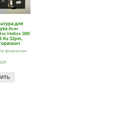
атура для
ука Acer
tor Helios 300
 Ru 32pin,
 горизонт
ля физических
.00
₸
ПИТЬ