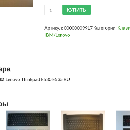
КУПИТЬ
Артикул:
00000009917
Категории:
Клави
IBM/Lenovo
ара
ка Lenovo Thinkpad E530 E535 RU
ары