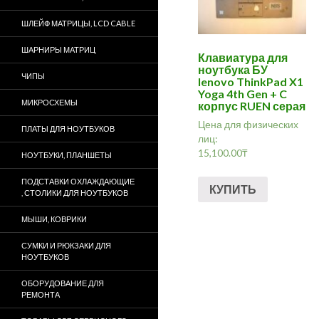
ШЛЕЙФ МАТРИЦЫ, LCD CABLE
ШАРНИРЫ МАТРИЦ
Клавиатура для
ноутбука БУ
ЧИПЫ
lenovo ThinkPad X1
Yoga 4th Gen + C
МИКРОСХЕМЫ
корпус RUEN серая
Цена для физических
ПЛАТЫ ДЛЯ НОУТБУКОВ
лиц:
15,100.00
₸
НОУТБУКИ, ПЛАНШЕТЫ
ПОДСТАВКИ ОХЛАЖДАЮЩИЕ
КУПИТЬ
, СТОЛИКИ ДЛЯ НОУТБУКОВ
МЫШИ, КОВРИКИ
СУМКИ И РЮКЗАКИ ДЛЯ
НОУТБУКОВ
ОБОРУДОВАНИЕ ДЛЯ
РЕМОНТА