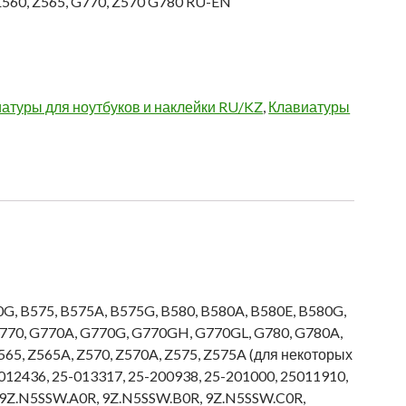
Z560, Z565, G770, Z570 G780 RU-EN
атуры для ноутбуков и наклейки RU/KZ
,
Клавиатуры
G, B575, B575A, B575G, B580, B580A, B580E, B580G,
G770, G770A, G770G, G770GH, G770GL, G780, G780A,
65, Z565A, Z570, Z570A, Z575, Z575A (для некоторых
12436, 25-013317, 25-200938, 25-201000, 25011910,
 9Z.N5SSW.A0R, 9Z.N5SSW.B0R, 9Z.N5SSW.C0R,