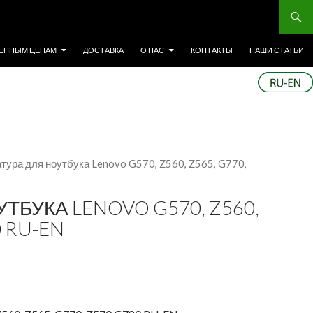
ЕННЫМ ЦЕНАМ
ДОСТАВКА
О НАС
КОНТАКТЫ
НАШИ СТАТЬИ
тура для ноутбука Lenovo G570, Z560, Z565, G770,
ТБУКА LENOVO G570, Z560,
0 RU-EN