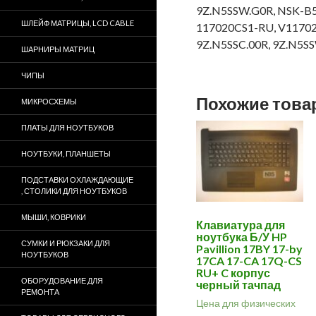
9Z.N5SSW.G0R, NSK-B
ШЛЕЙФ МАТРИЦЫ, LCD CABLE
117020CS1-RU, V117020
9Z.N5SSC.00R, 9Z.N5S
ШАРНИРЫ МАТРИЦ
ЧИПЫ
Похожие тов
МИКРОСХЕМЫ
ПЛАТЫ ДЛЯ НОУТБУКОВ
НОУТБУКИ, ПЛАНШЕТЫ
ПОДСТАВКИ ОХЛАЖДАЮЩИЕ
, СТОЛИКИ ДЛЯ НОУТБУКОВ
МЫШИ, КОВРИКИ
Клавиатура для
ноутбука Б/У HP
СУМКИ И РЮКЗАКИ ДЛЯ
Pavillion 17BY 17-by
НОУТБУКОВ
17CA 17-CA 17Q-CS
RU+ C корпус
ОБОРУДОВАНИЕ ДЛЯ
черный тачпад
РЕМОНТА
Цена для физических