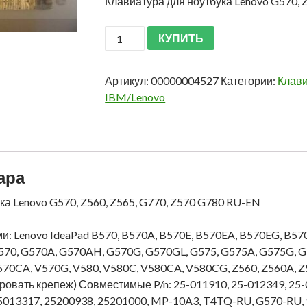
Клавиатура для ноутбука Lenovo G570, 
КУПИТЬ
Артикул:
00000004527
Категории:
Клави
IBM/Lenovo
ара
ка Lenovo G570, Z560, Z565, G770, Z570 G780 RU-EN
: Lenovo IdeaPad B570, B570A, B570E, B570EA, B570EG, B570
570, G570A, G570AH, G570G, G570GL, G575, G575A, G575G, 
570CA, V570G, V580, V580C, V580CA, V580CG, Z560, Z560A, Z5
овать крепеж) Совместимые P/n: 25-011910, 25-012349, 25-0
25013317, 25200938, 25201000, MP-10A3, T4TQ-RU, G570-RU,