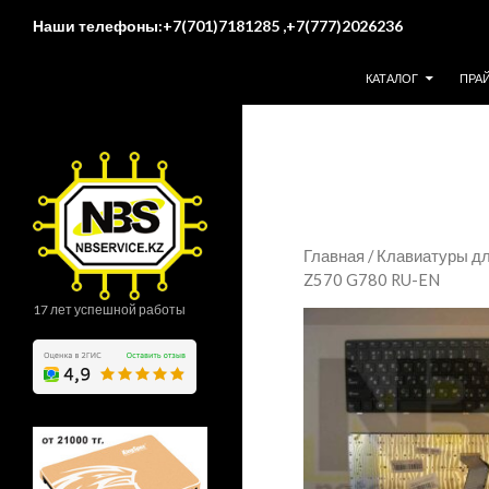
Поиск
Наши телефоны:+7(701)7181285 ,+7(777)2026236
ПЕРЕЙТИ К СОДЕР
КАТАЛОГ
ПРА
Главная
/
Клавиатуры дл
Z570 G780 RU-EN
17 лет успешной работы