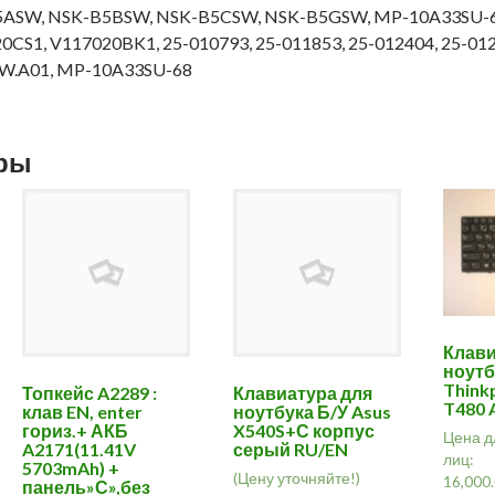
5ASW, NSK-B5BSW, NSK-B5CSW, NSK-B5GSW, MP-10A33SU-68
CS1, V117020BK1, 25-010793, 25-011853, 25-012404, 25-0124
SW.A01, MP-10A33SU-68
ары
Клави
ноутб
Think
Топкейс A2289 :
Клавиатура для
T480 
клав EN, enter
ноутбука Б/У Asus
гориз.+ АКБ
X540S+С корпус
Цена д
A2171(11.41V
серый RU/EN
лиц:
5703mAh) +
(Цену уточняйте!)
16,000
панель»С»,без