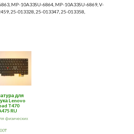
63, MP-10A33SU-6864, MP-10A33SU-6869, V-
59, 25-013328, 25-013347, 25-013358,
атура для
ука Lenovo
pad T470
A475 RU
ля физических
.00
₸