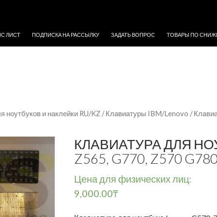
ЖИМОМУ
ЙС ЛИСТ
ПОДПИСКА НА РАССЫЛКУ
ЗАДАТЬ ВОПРОС
ТОВАРЫ ПО СНИЖ
я ноутбуков и наклейки RU/KZ
/
Клавиатуры IBM/Lenovo
/ Клавиа
КЛАВИАТУРА ДЛЯ НОУ
Z565, G770, Z570 G78
Цена для физических лиц:
9,000.00
₸