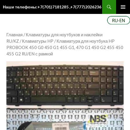
Поиск
Наши телефоны:+7(701)7181285 ,+7(777)2026236
ПЕРЕЙТИ
Осн
К
ме
СОДЕРЖИМОМУ
Главная
/
Клавиатуры для ноутбуков и наклейки
RU/KZ
/
Клавиатуры HP
/ Клавиатура для ноутбука HP
PROBOOK 450 G0 450 G1 455 G1, 470 G1 450 G2 455 450
455 G2 RU/EN с рамкой