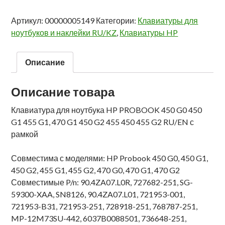
Артикул:
00000005149
Категории:
Клавиатуры для
ноутбуков и наклейки RU/KZ
,
Клавиатуры HP
Описание
Описание товара
Клавиатура для ноутбука HP PROBOOK 450 G0 450
G1 455 G1, 470 G1 450 G2 455 450 455 G2 RU/EN с
рамкой
Совместима с моделями: HP Probook 450 G0, 450 G1,
450 G2, 455 G1, 455 G2, 470 G0, 470 G1, 470 G2
Совместимые P/n: 90.4ZA07.L0R, 727682-251, SG-
59300-XAA, SN8126, 90.4ZA07.L01, 721953-001,
721953-B31, 721953-251, 728918-251, 768787-251,
MP-12M73SU-442, 6037B0088501, 736648-251,