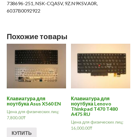
738696-251, NSK-CQASV, 9Z.N9KSV.A0R,
6037B0092922
Похожие товары
Клавиатура для
Клавиатура для
ноутбука Asus X560 EN
ноутбука Lenovo
Thinkpad T470 T480
Цена для физических лиц:
A475 RU
7,800.00
₸
Цена для физических лиц:
16,000.00
₸
КУПИТЬ