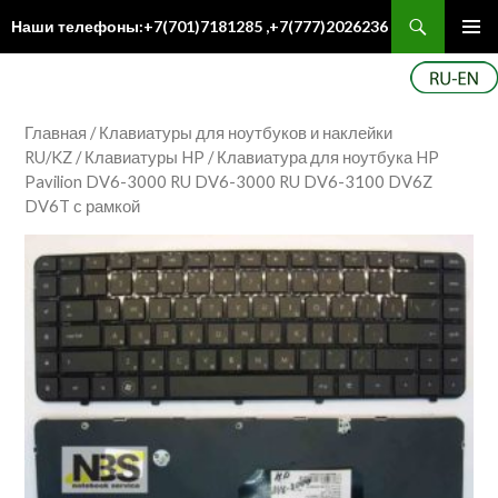
Поиск
Наши телефоны:+7(701)7181285 ,+7(777)2026236
ПЕРЕЙТИ
Осн
К
ме
СОДЕРЖИМОМУ
Главная
/
Клавиатуры для ноутбуков и наклейки
RU/KZ
/
Клавиатуры HP
/ Клавиатура для ноутбука HP
Pavilion DV6-3000 RU DV6-3000 RU DV6-3100 DV6Z
DV6T с рамкой