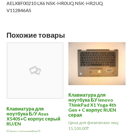
AELX8F00210 LX6 NSK-HR0UQ NSK-HR2UQ
V112846AS
Похожие товары
Клавиатура для
ноутбука БУ lenovo
ThinkPad X1 Yoga 4th
Клавиатура для
Gen + C корпус RUEN
ноутбука Б/У Asus
серая
X540S+С корпус серый
Цена для физических лиц:
RU/EN
15,100.00
₸
(Цену уточняйте!)