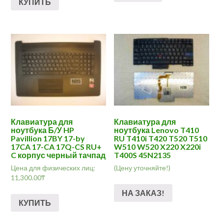
КУПИТЬ
Клавиатура для
Клавиатура для
ноутбука Б/У HP
ноутбука Lenovo T410
Pavillion 17BY 17-by
RU T410i T420 T520 T510
17CA 17-CA 17Q-CS RU+
W510 W520 X220 X220i
C корпус черный тачпад
T400S 45N2135
Цена для физических лиц:
(Цену уточняйте!)
11,300.00
₸
НА ЗАКАЗ!
КУПИТЬ