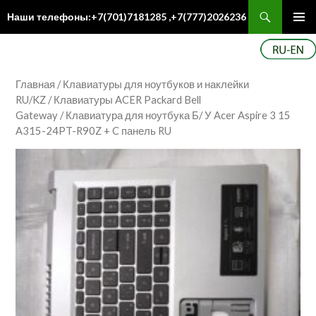
Поиск
Наши телефоны:+7(701)7181285 ,+7(777)2026236
ПЕРЕЙТИ
Осн
К
ме
СОДЕРЖИМОМУ
Главная
/
Клавиатуры для ноутбуков и наклейки
RU/KZ
/
Клавиатуры ACER Packard Bell
Gateway
/ Клавиатура для ноутбука Б/ У Acer Aspire 3 15
A315-24PT-R90Z + C панель RU