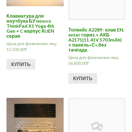
Клавиатура для
ноутбука БУ lenovo
ThinkPad X1 Yoga 4th
Топкейс A2289 : клав EN,
Gen + C корпус RUEN
enter гориз.+ АКБ
серая
A2171(11.41V 5703mAh)
Цена для физических лиц:
+ панель»С»,без
15,100.00
₸
тачпада
Цена для физических лиц:
56,800.00
₸
КУПИТЬ
КУПИТЬ