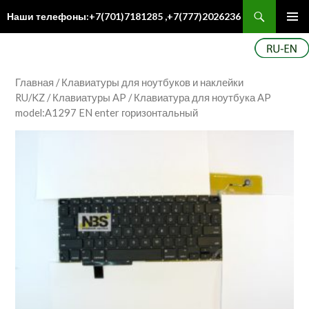
Поиск
Наши телефоны:+7(701)7181285 ,+7(777)2026236
ПЕРЕЙТИ
Осн
К
ме
СОДЕРЖИМОМУ
Главная
/
Клавиатуры для ноутбуков и наклейки
RU/KZ
/
Клавиатуры AP
/ Клавиатура для ноутбука AP
model:A1297 EN enter горизонтальный