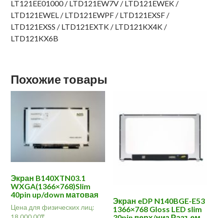
LT121EE01000 / LTD121EW7V / LTD121EWEK /
LTD121EWEL / LTD121EWPF / LTD121EXSF /
LTD121EXSS / LTD121EXTK / LTD121KX4K /
LTD121KX6B
Похожие товары
Экран B140XTN03.1
WXGA(1366×768)Slim
40pin up/down матовая
Экран eDP N140BGE-E53
Цена для физических лиц:
1366×768 Gloss LED slim
18,000.00
₸
30pin верх/низ Разъем