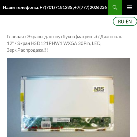
Поиск
Наши телефоны:+7(701)7181285 ,+7(777)2026236
ПЕРЕЙТИ
Осн
К
ме
СОДЕРЖИМОМУ
Главная
/
Экраны для ноутбуков (матрицы)
/
Диагональ
12"
/ Экран HSD121PHW1 WXGA 30Pin, LED,
Зерк.Распродажа!!!