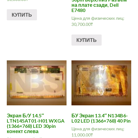
на плате сзади, Dell
E7480
КУПИТЬ
Цена для физических лиц:
30,700.00
₸
КУПИТЬ
Экран Б/У 14.5″
БУ Экран 13.4″ N134B6-
LTN145AT01-H01 WXGA
L02 LED (1366×768) 40 Pin
(1366×768) LED 30pin
Цена для физических лиц:
конект слева
11,000.00
₸