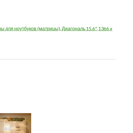
ы для ноутбуков (матрицы)
,
Диагональ 15.6"
,
1366 x