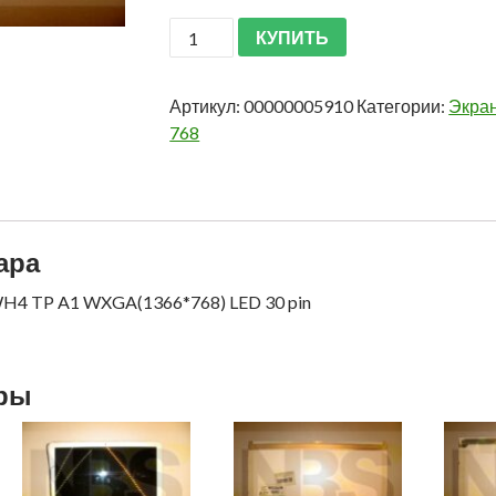
КУПИТЬ
Артикул:
00000005910
Категории:
Экран
768
ара
H4 TP A1 WXGA(1366*768) LED 30 pin
ары