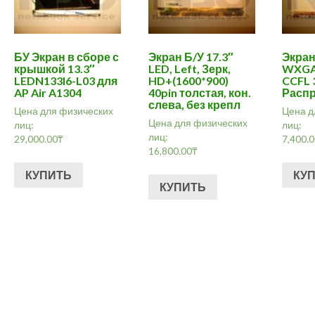
БУ Экран в сборе с
Экран Б/У 17.3″
Экран
крышкой 13.3″
LED, Left, Зерк,
WXGA+
LEDN133I6-L03 для
HD+(1600*900)
CCFL 
AP Air A1304
40pin толстая, кон.
Распр
слева, без крепл
Цена для физических
Цена д
Цена для физических
лиц:
лиц:
лиц:
29,000.00
₸
7,400.
16,800.00
₸
КУПИТЬ
КУ
КУПИТЬ