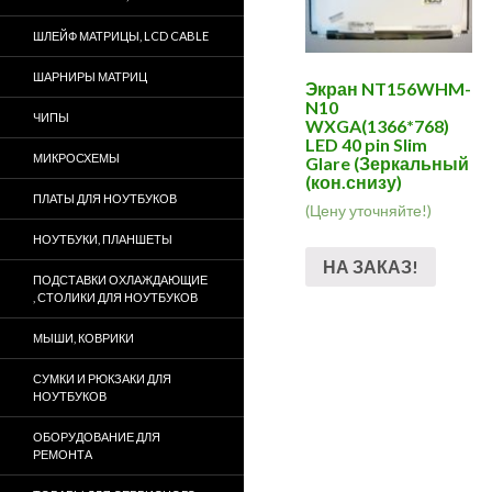
ШЛЕЙФ МАТРИЦЫ, LCD CABLE
ШАРНИРЫ МАТРИЦ
Экран NT156WHM-
N10
ЧИПЫ
WXGA(1366*768)
LED 40 pin Slim
МИКРОСХЕМЫ
Glare (Зеркальный
(кон.снизу)
ПЛАТЫ ДЛЯ НОУТБУКОВ
(Цену уточняйте!)
НОУТБУКИ, ПЛАНШЕТЫ
НА ЗАКАЗ!
ПОДСТАВКИ ОХЛАЖДАЮЩИЕ
, СТОЛИКИ ДЛЯ НОУТБУКОВ
МЫШИ, КОВРИКИ
СУМКИ И РЮКЗАКИ ДЛЯ
НОУТБУКОВ
ОБОРУДОВАНИЕ ДЛЯ
РЕМОНТА