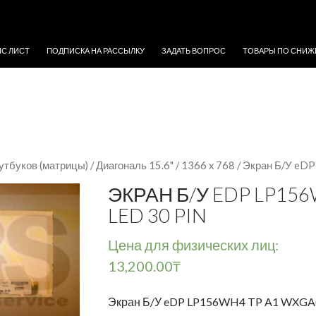
ЖИМОМУ
ЙС ЛИСТ
ПОДПИСКА НА РАССЫЛКУ
ЗАДАТЬ ВОПРОС
ТОВАРЫ ПО СНИЖ
утбуков (матрицы)
/
Диагональ 15.6"
/
1366 x 768
/ Экран Б/У eD
ЭКРАН Б/У EDP LP156
LED 30 PIN
Цена для физических лиц:
13,200.00
₸
Экран Б/У eDP LP156WH4 TP A1 WXGA(1