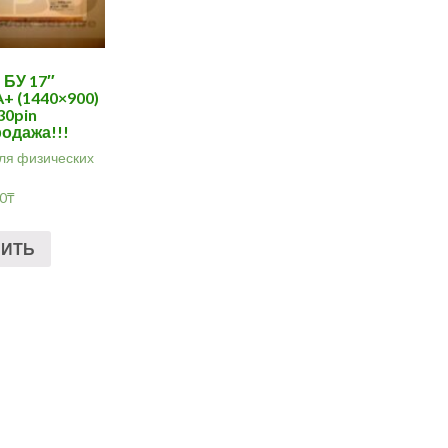
 БУ 17″
 (1440×900)
30pin
одажа!!!
ля физических
00
₸
ПИТЬ