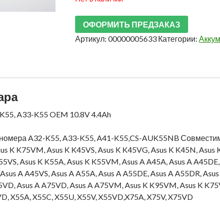
ОФОРМИТЬ ПРЕДЗАКАЗ
Артикул:
00000005633
Категории:
Аккум
ара
K55, A33-K55 OEM 10.8V 4.4Ah
номера A32-K55, A33-K55, A41-K55,CS-AUK55NB Совместимы
us K K75VM, Asus K K45VS, Asus K K45VG, Asus K K45N, Asus 
55VS, Asus K K55A, Asus K K55VM, Asus A A45A, Asus A A45DE,
sus A A45VS, Asus A A55A, Asus A A55DE, Asus A A55DR, Asus
75VD, Asus A A75VD, Asus A A75VM, Asus K K95VM, Asus K K7
VD, X55A, X55C, X55U, X55V, X55VD,X75A, X75V, X75VD