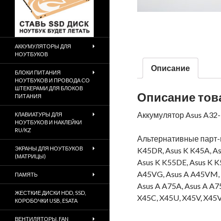
АККУМУЛЯТОРЫ ДЛЯ
НОУТБУКОВ
Описание
БЛОКИ ПИТАНИЯ
НОУТБУКОВ И ПРОВОДА СО
ШТЕКЕРАМИ ДЛЯ БЛОКОВ
Описание тов
ПИТАНИЯ
Аккумулятор Asus A32-
КЛАВИАТУРЫ ДЛЯ
НОУТБУКОВ И НАКЛЕЙКИ
RU/KZ
Альтернативные парт-
ЭКРАНЫ ДЛЯ НОУТБУКОВ
K45DR, Asus K K45A, As
(МАТРИЦЫ)
Asus K K55DE, Asus K K
A45VG, Asus A A45VM, A
ПАМЯТЬ
Asus A A75A, Asus A A
ЖЕСТКИЕ ДИСКИ HDD, SSD,
X45C, X45U, X45V, X45
КОРОБОЧКИ USB, ESATA
ВЕНТИЛЯТОРЫ, FAN