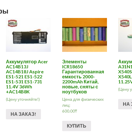
ары
Аккумулятор Acer
Элементы
Аккум
AC14B13J
ICR18650
A31N1
AC14B18J Aspire
Гарантированная
X540S
ES1-521 ES1-522
емкость 2000-
X540L
ES1-531 ES1-731
2200mAh Китай,
11.25
11.4V 36Wh
новые, сняты с
(Цену 
+AC14B8K
ноутбуков
(Цену уточняйте!)
Цена для физических
НА 
лиц:
600.00
₸
НА ЗАКАЗ!
КУПИТЬ