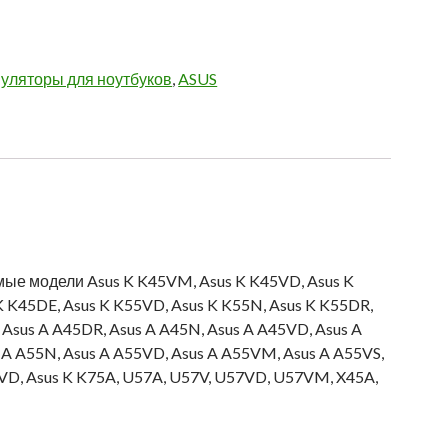
уляторы для ноутбуков
,
ASUS
е модели Asus K K45VM, Asus K K45VD, Asus K
K K45DE, Asus K K55VD, Asus K K55N, Asus K K55DR,
 Asus A A45DR, Asus A A45N, Asus A A45VD, Asus A
 A A55N, Asus A A55VD, Asus A A55VM, Asus A A55VS,
5VD, Asus K K75A, U57A, U57V, U57VD, U57VM, X45A,