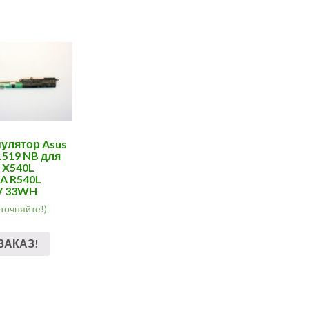
улятор Asus
519 NB для
 X540L
A R540L
V 33WH
уточняйте!)
ЗАКАЗ!