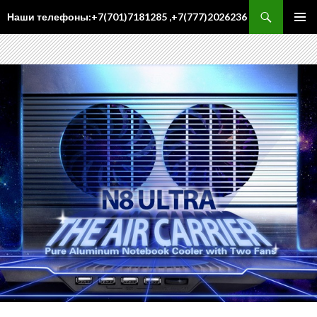
Поиск
Наши телефоны:+7(701)7181285 ,+7(777)2026236
ПЕРЕЙТИ
Осн
К
ме
СОДЕРЖИМОМУ