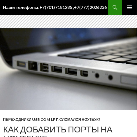
Поиск
Наши телефоны:+7(701)7181285 ,+7(777)2026236
ПЕРЕЙТИ
Осн
К
ме
СОДЕРЖИМОМУ
ПЕРЕХОДНИКИ USB COM LPT
,
СЛОМАЛСЯ НОУТБУК?
КАК ДОБАВИТЬ ПОРТЫ НА