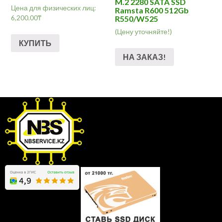
M.2 2280 SATA SSD
Цена для физических лиц:
Ramsta R600 512Gb
6,200.00
₸
R550/W525
(Цену уточняйте!)
КУПИТЬ
НА ЗАКАЗ!