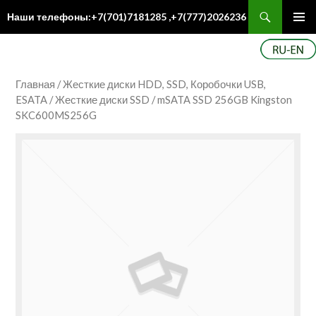
Поиск
Наши телефоны:+7(701)7181285 ,+7(777)2026236
ПЕРЕЙТИ
Осн
К
ме
СОДЕРЖИМОМУ
Главная
/
Жесткие диски HDD, SSD, Коробочки USB,
ESATA
/
Жесткие диски SSD
/ mSATA SSD 256GB Kingston
SKC600MS256G