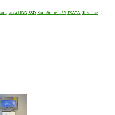
ие диски HDD, SSD, Коробочки USB, ESATA
,
Жесткие