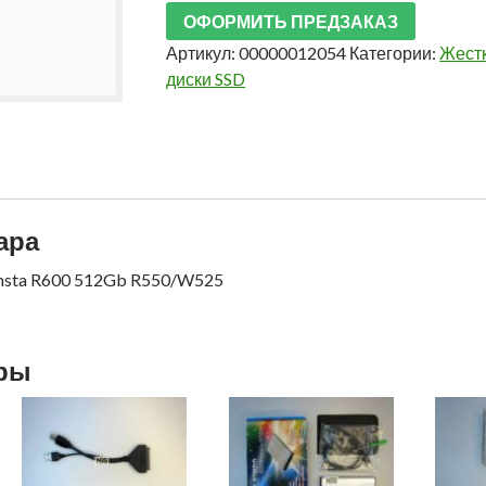
ОФОРМИТЬ ПРЕДЗАКАЗ
Артикул:
00000012054
Категории:
Жестк
диски SSD
ара
msta R600 512Gb R550/W525
ары