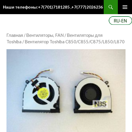
Поиск
Наши телефоны:+7(701)7181285 ,+7(777)2026236
ПЕРЕЙТИ
Осн
К
ме
СОДЕРЖИМОМУ
Главная
/
Вентиляторы, FAN
/
Вентиляторы для
Toshiba
/ Вентилятор Toshiba C850/C855/C875/L850/L870