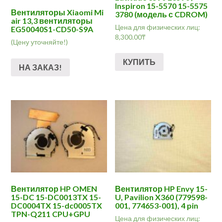
Inspiron 15-5570 15-5575
Вентиляторы Xiaomi Mi
3780 (модель с CDROM)
air 13,3 вентиляторы
Цена для физических лиц:
EG50040S1-CD50-S9A
8,300.00
₸
(Цену уточняйте!)
КУПИТЬ
НА ЗАКАЗ!
Вентилятор HP OMEN
Вентилятор HP Envy 15-
15-DC 15-DC0013TX 15-
U, Pavilion X360 (779598-
DC0004TX 15-dc0005TX
001, 774653-001), 4 pin
TPN-Q211 CPU+GPU
Цена для физических лиц: