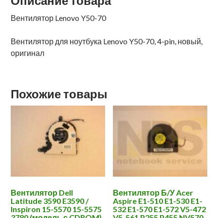
Описание товара
Вентилятор Lenovo Y50-70
Вентилятор для ноутбука Lenovo Y50-70, 4-pin, новый,
оригинал
Похожие товары
Вентилятор Dell
Вентилятор Б/У Acer
Latitude 3590 E3590 /
Aspire E1-510 E1-530 E1-
Inspiron 15-5570 15-5575
532 E1-570 E1-572 V5-472
3780 (модель с CDROM)
V5-561 P255 P455 NV570