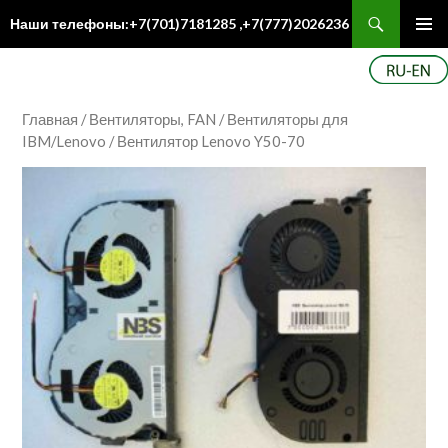
Поиск
Наши телефоны:+7(701)7181285 ,+7(777)2026236
ПЕРЕЙТИ
Осн
К
ме
СОДЕРЖИМОМУ
Главная
/
Вентиляторы, FAN
/
Вентиляторы для
IBM/Lenovo
/ Вентилятор Lenovo Y50-70