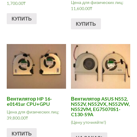
Цена для физических лиц:
1,700.00
₸
11,600.00
₸
КУПИТЬ
КУПИТЬ
Вентилятор HP 16-
Вентилятор ASUS N552,
e0141ur CPU+GPU
N552V, N552VX, N552VW,
N552VM, EG75070S1-
Цена для физических лиц:
C130-S9A
39,800.00
₸
(Цену уточняйте!)
КУПИТЬ