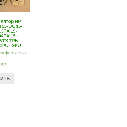
лятор HP
15-DC 15-
3TX 15-
4TX 15-
5TX TPN-
 CPU+GPU
ля физических
.00
₸
ПИТЬ