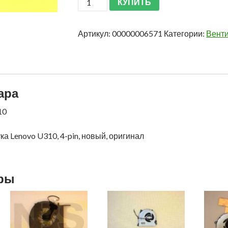
КУПИТЬ
Артикул:
00000006571
Категории:
Вент
ара
10
а Lenovo U310, 4-pin, новый, оригинал
ары