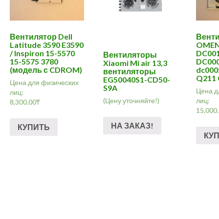
Вентилятор Dell
Венти
Latitude 3590 E3590
OMEN 
/ Inspiron 15-5570
DC001
Вентиляторы
15-5575 3780
DC000
Xiaomi Mi air 13,3
(модель с CDROM)
dc000
вентиляторы
Q211
EG50040S1-CD50-
Цена для физических
S9A
Цена д
лиц:
лиц:
(Цену уточняйте!)
8,300.00
₸
15,000
НА ЗАКАЗ!
КУПИТЬ
КУ