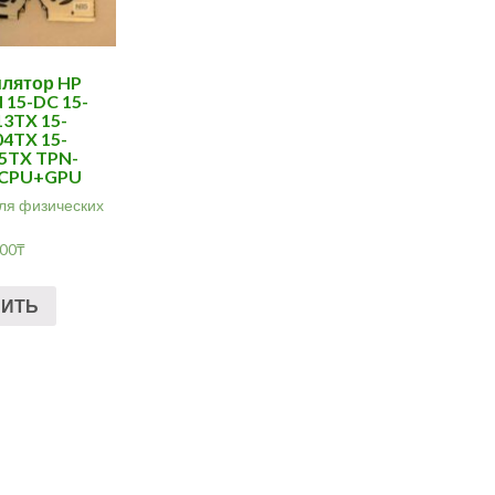
лятор HP
15-DC 15-
3TX 15-
4TX 15-
5TX TPN-
 CPU+GPU
ля физических
.00
₸
ПИТЬ