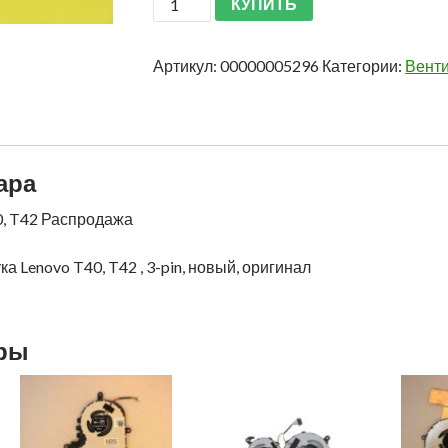
КУПИТЬ
Артикул:
00000005296
Категории:
Вент
ара
0, T42 Распродажа
а Lenovo T40, T42 , 3-pin, новый, оригинал
ары