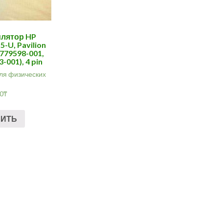
лятор HP
5-U, Pavilion
(779598-001,
-001), 4 pin
ля физических
00
₸
ПИТЬ