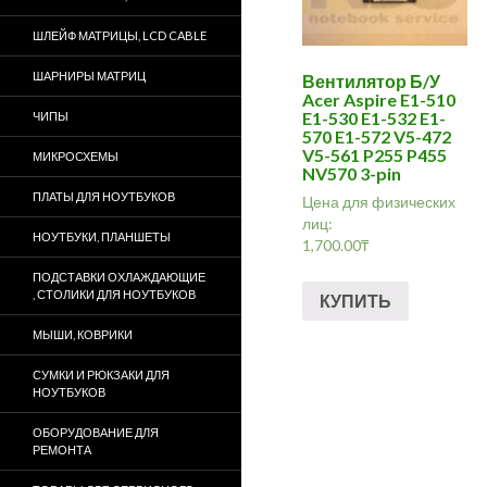
ШЛЕЙФ МАТРИЦЫ, LCD CABLE
ШАРНИРЫ МАТРИЦ
Вентилятор Б/У
Acer Aspire E1-510
E1-530 E1-532 E1-
ЧИПЫ
570 E1-572 V5-472
V5-561 P255 P455
МИКРОСХЕМЫ
NV570 3-pin
ПЛАТЫ ДЛЯ НОУТБУКОВ
Цена для физических
лиц:
НОУТБУКИ, ПЛАНШЕТЫ
1,700.00
₸
ПОДСТАВКИ ОХЛАЖДАЮЩИЕ
, СТОЛИКИ ДЛЯ НОУТБУКОВ
КУПИТЬ
МЫШИ, КОВРИКИ
СУМКИ И РЮКЗАКИ ДЛЯ
НОУТБУКОВ
ОБОРУДОВАНИЕ ДЛЯ
РЕМОНТА