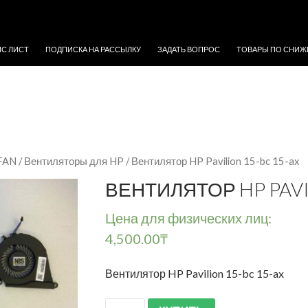
ЖИМОМУ
ЙС ЛИСТ
ПОДПИСКА НА РАССЫЛКУ
ЗАДАТЬ ВОПРОС
ТОВАРЫ ПО СНИЖ
 FAN
/
Вентиляторы для HP
/ Вентилятор HP Pavilion 15-bc 15-ax
ВЕНТИЛЯТОР HP PAVI
Цена для физических лиц:
4,500.00
₸
Вентилятор HP Pavilion 15-bc 15-ax