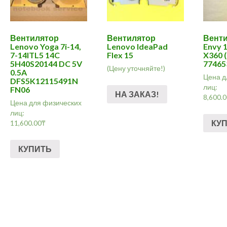
Вентилятор
Вентилятор
Венти
Lenovo Yoga 7i-14,
Lenovo IdeaPad
Envy 1
7-14ITL5 14C
Flex 15
X360 
5H40S20144 DC 5V
774653
(Цену уточняйте!)
0.5A
Цена д
DFS5K12115491N
лиц:
FN06
НА ЗАКАЗ!
8,600.
Цена для физических
лиц:
КУ
11,600.00
₸
КУПИТЬ