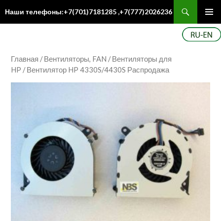
Поиск
Наши телефоны:+7(701)7181285 ,+7(777)2026236
ПЕРЕЙТИ
Осн
К
ме
СОДЕРЖИМОМУ
Главная
/
Вентиляторы, FAN
/
Вентиляторы для
HP
/ Вентилятор HP 4330S/4430S Распродажа