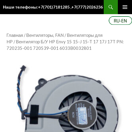
Поиск
Наши телефоны:+7(701)7181285 ,+7(777)2026236
ПЕРЕЙТИ
Осн
К
ме
СОДЕРЖИМОМУ
Главная
/
Вентиляторы, FAN
/
Вентиляторы для
HP
/ Вентилятор Б/У HP Envy 15 15-J 15-T 17 17J 17T PN:
720235-001 720539-001 6033B0032801