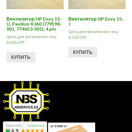
Вентилятор HP Envy 15-
Вентилятор HP Envy 15-
U, Pavilion X360 (779598-
J
001, 774653-001), 4 pin
Цена для физических лиц:
Цена для физических лиц:
8,500.00
₸
8,600.00
₸
КУПИТЬ
КУПИТЬ