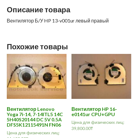
Описание товара
Вентилятор Б/У HP 13-v001ur левый правый
Похожие товары
Вентилятор Lenovo
Вентилятор HP 16-
Yoga 7i-14, 7-14ITL5 14C
e0141ur CPU+GPU
5H40S20144 DC 5V 0.5A
Цена для физических лиц:
DFS5K12115491N FN06
39,800.00
₸
Цена для физических лиц: