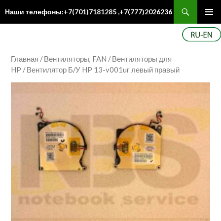
Поиск
Наши телефоны:+7(701)7181285 ,+7(777)2026236
ПЕРЕЙТИ
Осн
К
ме
СОДЕРЖИМОМУ
Главная
/
Вентиляторы, FAN
/
Вентиляторы для
HP
/ Вентилятор Б/У HP 13-v001ur левый правый