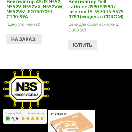
Вентилятор ASUS N552,
Вентилятор Dell
N552V, N552VX, N552VW,
Latitude 3590 E3590 /
N552VM, EG75070S1-
Inspiron 15-5570 15-5575
C130-S9A
3780 (модель с CDROM)
(Цену уточняйте!)
Цена для физических лиц:
8,300.00
₸
НА ЗАКАЗ!
КУПИТЬ