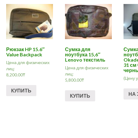
Рюкзак HP 15.6″
Сумка для
Сумка
Value Backpack
ноутбука 15,6″
ноутб
Lenovo текстиль
Okade 
Цена для физических
31 см
Цена для физических
лиц:
черн
лиц:
8,200.00
₸
(Цену 
5,800.00
₸
КУПИТЬ
НА 
КУПИТЬ