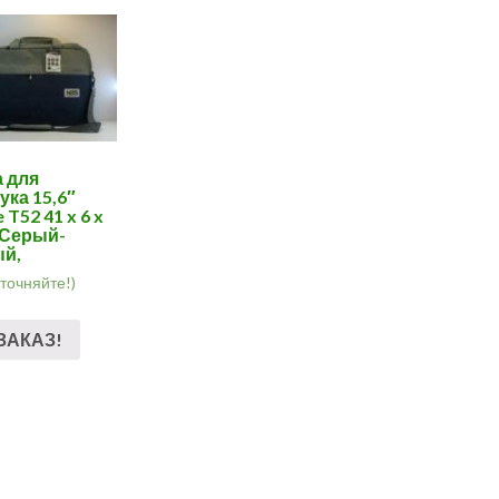
 для
ука 15,6″
T52 41 x 6 x
 Серый-
ый,
уточняйте!)
ЗАКАЗ!