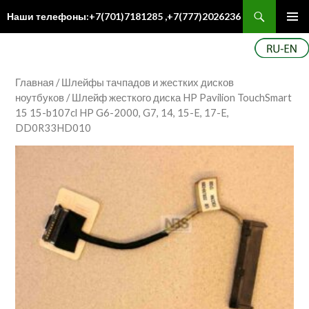
Поиск
Наши телефоны:+7(701)7181285 ,+7(777)2026236
ПЕРЕЙТИ
Осн
К
ме
СОДЕРЖИМОМУ
Главная
/
Шлейфы тачпадов и жестких дисков
ноутбуков
/ Шлейф жесткого диска HP Pavilion TouchSmart
15 15-b107cl HP G6-2000, G7, 14, 15-E, 17-E,
DD0R33HD010