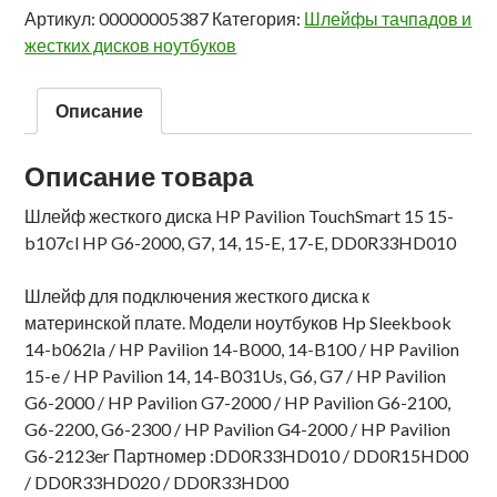
Артикул:
00000005387
Категория:
Шлейфы тачпадов и
жестких дисков ноутбуков
Описание
Описание товара
Шлейф жесткого диска HP Pavilion TouchSmart 15 15-
b107cl HP G6-2000, G7, 14, 15-E, 17-E, DD0R33HD010
Шлейф для подключения жесткого диска к
материнской плате. Модели ноутбуков Hp Sleekbook
14-b062la / HP Pavilion 14-B000, 14-B100 / HP Pavilion
15-e / HP Pavilion 14, 14-B031Us, G6, G7 / HP Pavilion
G6-2000 / HP Pavilion G7-2000 / HP Pavilion G6-2100,
G6-2200, G6-2300 / HP Pavilion G4-2000 / HP Pavilion
G6-2123er Партномер :DD0R33HD010 / DD0R15HD00
/ DD0R33HD020 / DD0R33HD00