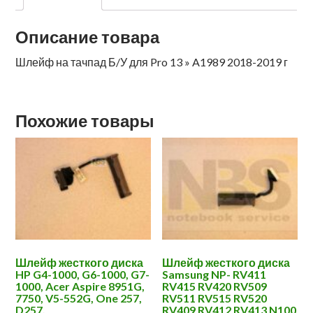
Описание товара
Шлейф на тачпад Б/У для Pro 13 » A1989 2018-2019 г
Похожие товары
Шлейф жесткого диска
Шлейф жесткого диска
HP G4-1000, G6-1000, G7-
Samsung NP- RV411
1000, Acer Aspire 8951G,
RV415 RV420 RV509
7750, V5-552G, One 257,
RV511 RV515 RV520
D257,
RV409 RV412 RV413 N100