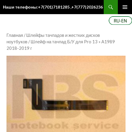
Поиск
Наши телефоны:+7(701)7181285 ,+7(777)2026236
ПЕРЕЙТИ
Осн
К
ме
СОДЕРЖИМОМУ
Главная
/
Шлейфы тачпадов и жестких дисков
ноутбуков
/ Шлейф на тачпад Б/У для Pro 13 » A1989
2018-2019 г