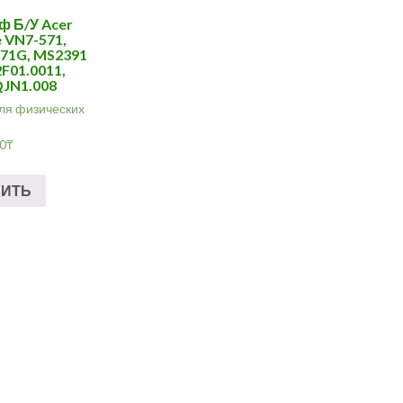
 Б/У Acer
e VN7-571,
71G, MS2391
2F01.0011,
JN1.008
ля физических
00
₸
ПИТЬ