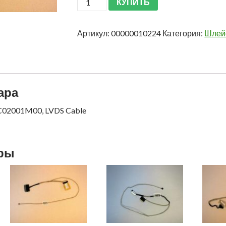
КУПИТЬ
Артикул:
00000010224
Категория:
Шлейф
ара
C02001M00, LVDS Cable
ары