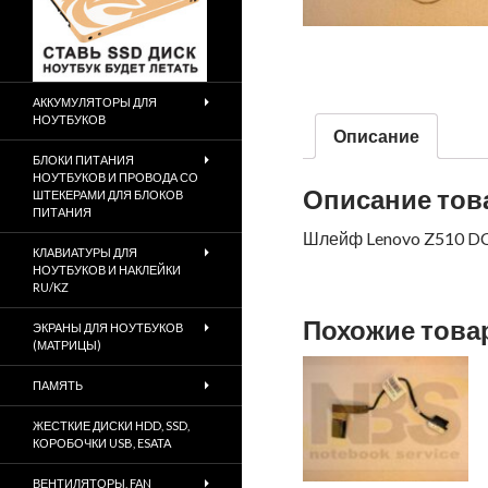
АККУМУЛЯТОРЫ ДЛЯ
НОУТБУКОВ
Описание
БЛОКИ ПИТАНИЯ
НОУТБУКОВ И ПРОВОДА СО
Описание тов
ШТЕКЕРАМИ ДЛЯ БЛОКОВ
ПИТАНИЯ
Шлейф Lenovo Z510 D
КЛАВИАТУРЫ ДЛЯ
НОУТБУКОВ И НАКЛЕЙКИ
RU/KZ
Похожие тов
ЭКРАНЫ ДЛЯ НОУТБУКОВ
(МАТРИЦЫ)
ПАМЯТЬ
ЖЕСТКИЕ ДИСКИ HDD, SSD,
КОРОБОЧКИ USB, ESATA
ВЕНТИЛЯТОРЫ, FAN