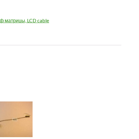
 матрицы, LCD cable