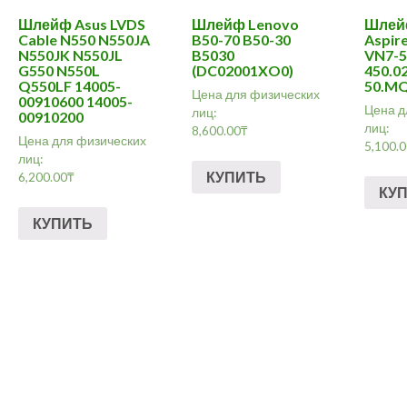
Шлейф Asus LVDS
Шлейф Lenovo
Шлейф
Cable N550 N550JA
B50-70 B50-30
Aspir
N550JK N550JL
B5030
VN7-5
G550 N550L
(DC02001XO0)
450.0
Q550LF 14005-
50.MQ
Цена для физических
00910600 14005-
Цена д
лиц:
00910200
лиц:
8,600.00
₸
Цена для физических
5,100.
лиц:
КУПИТЬ
6,200.00
₸
КУ
КУПИТЬ