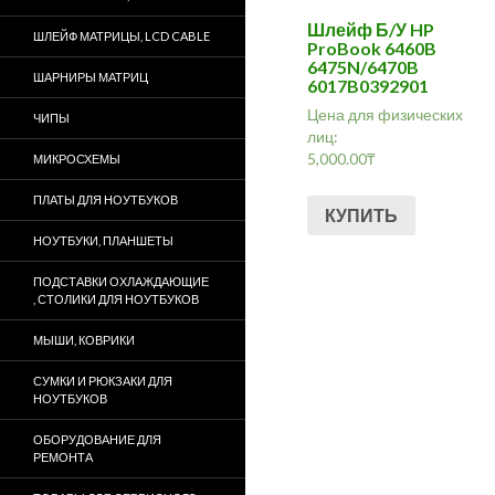
Шлейф Б/У HP
ШЛЕЙФ МАТРИЦЫ, LCD CABLE
ProBook 6460B
6475N/6470B
ШАРНИРЫ МАТРИЦ
6017B0392901
Цена для физических
ЧИПЫ
лиц:
5,000.00
₸
МИКРОСХЕМЫ
ПЛАТЫ ДЛЯ НОУТБУКОВ
КУПИТЬ
НОУТБУКИ, ПЛАНШЕТЫ
ПОДСТАВКИ ОХЛАЖДАЮЩИЕ
, СТОЛИКИ ДЛЯ НОУТБУКОВ
МЫШИ, КОВРИКИ
СУМКИ И РЮКЗАКИ ДЛЯ
НОУТБУКОВ
ОБОРУДОВАНИЕ ДЛЯ
РЕМОНТА